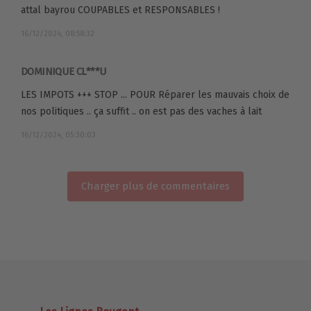
attal bayrou COUPABLES et RESPONSABLES !
16/12/2024, 08:58:32
DOMINIQUE CL***U
LES IMPOTS +++ STOP ... POUR Réparer les mauvais choix de
nos politiques .. ça suffit .. on est pas des vaches à lait
16/12/2024, 05:30:03
Charger plus de commentaires