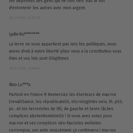
les dépenses des gens qui ne font rien. Ras le bol
d'entretenir les autres avec mon argent
18/12/2024, 17:15:29
Lydie Ro********
La terre ne vous appartient pas mrs les politiques, nous
avons droit à notre liberté pliez vous a la constitution vous
êtes et vos lois sont illégitimes.
16/12/2024, 11:48:45
Rico Lu***x
Partout en France !!! Remerciez les électeurs de macron
(renaiSSance, les républicainSS, eScrologistes eelv, lfi, pSS,
pc.. et les terroristes de lfi), de gauche et leurs lâches
complices abstentionnisteSS ! Si vous avez votez pour
macron et ses complices néo-fascistes wokistes
corrompus, ses amis musulmans ça continuera ! macron