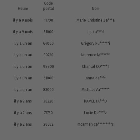
Code
Heure
postal
Nom
il y a 9 mois
11700
Marie-Christine Za***a
il y a 9 mois
51000
lot ca***d
il y a un an
64000
Grégory Pu******i
il y a un an
30720
laurence la******
il y a un an
98800
Chantal CO****T
il y a un an
61000
anna da***t
il y a un an
83000
Michael Va******
il y a 2 ans
38220
KAMEL FA***D
il y a 2 ans
77730
Lucie De****z
il y a 2 ans
28032
mcarmen ca*********s