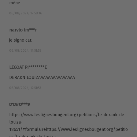
mène
06/08/2024, 17:58:16
narvto tm***r
je signe car.
06/08/2024, 17:51:55
LEGOAT PI********E
DERAKN LOUIZAAAAAAAAAAAAAAA
06/08/2024, 17:51:53
!212₽ !2***₽
https://www.leslignesbougent.org/petitions/le-derank-de-
louiza-
18651/#formulairehttps://www.leslignesbougent.org/petitio
ns/le-derank-de-louiza-