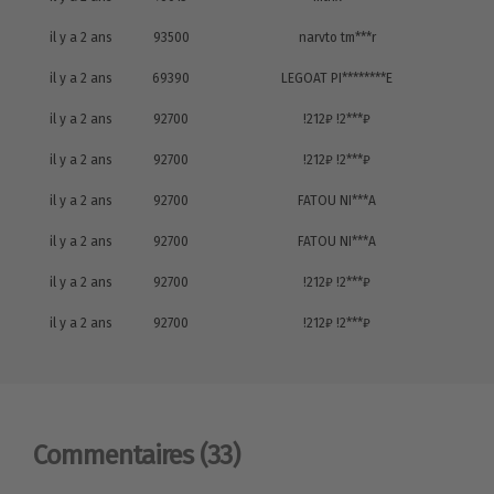
il y a 2 ans
93500
narvto tm***r
il y a 2 ans
69390
LEGOAT PI********E
il y a 2 ans
92700
!212₽ !2***₽
il y a 2 ans
92700
!212₽ !2***₽
il y a 2 ans
92700
FATOU NI***A
il y a 2 ans
92700
FATOU NI***A
il y a 2 ans
92700
!212₽ !2***₽
il y a 2 ans
92700
!212₽ !2***₽
Commentaires
(33)