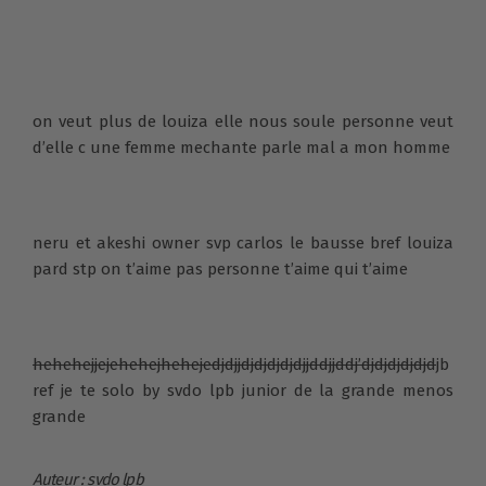
on veut plus de louiza elle nous soule personne veut
d’elle c une femme mechante parle mal a mon homme
neru et akeshi owner svp carlos le bausse bref louiza
pard stp on t’aime pas personne t’aime qui t’aime
hehehejjejehehejhehejedjdjjdjdjdjdjdjjddjjddj’djdjdjdjdjd
jb
ref je te solo by svdo lpb junior de la grande menos
grande
Auteur : svdo lpb