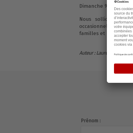
Dimanche 9 h 14 h 30 
Nous sollicitons les 
occasionnels pour leu
familles et amis ce re
Auteur : Laurent
Prénom :