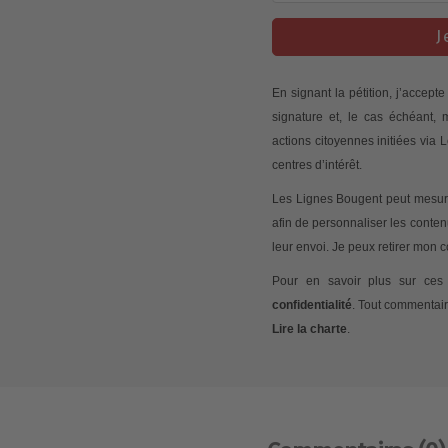
J
En signant la pétition, j’accep
signature et, le cas échéant,
actions citoyennes initiées via
centres d’intérêt.
Les Lignes Bougent peut mesurer
afin de personnaliser les conte
leur envoi. Je peux retirer mon
Pour en savoir plus sur ces 
confidentialité
. Tout commentair
Lire la charte
.