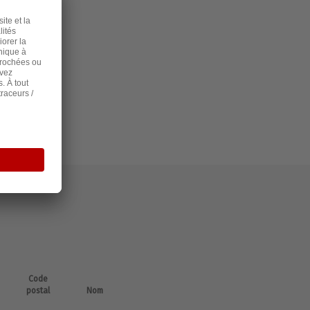
Code
postal
Nom