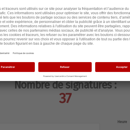
.
résidents schiliquois et autres visiteurs
rs soutiens envers les lieux de vie où les
trouve pour un instant conviviales.
Nombre de signatures :
37
Heure