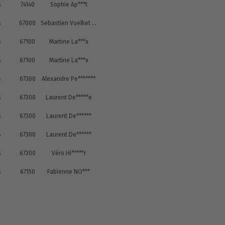
s
74140
Sophie Ap***t
s
67000
Sebastien Voelket Vo****t
s
67100
Martine La***x
s
67100
Martine La***x
s
67300
Alexandre Pe*******
s
67300
Laurent De*****e
s
67300
Laurent De******
s
67300
Laurent De******
s
67300
Véro Hi*****r
s
67150
Fabienne NO***