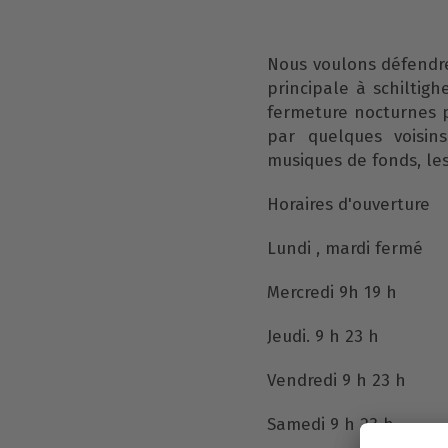
Nous voulons défendre 
principale à schiltig
fermeture nocturnes p
par quelques voisin
musiques de fonds, les
Horaires d'ouverture
Lundi , mardi fermé
Mercredi 9h 19 h
Jeudi. 9 h 23 h
Vendredi 9 h 23 h
Samedi 9 h 23 h