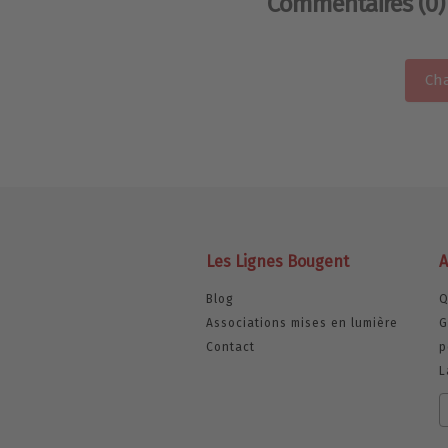
Commentaires
(0)
Cha
Les Lignes Bougent
A
Blog
Q
Associations mises en lumière
G
Contact
p
L