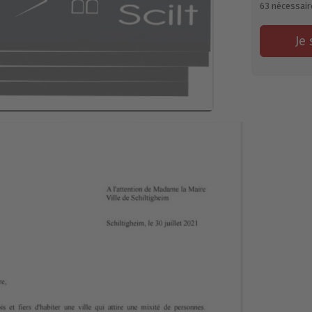
63
nécessair
Je 