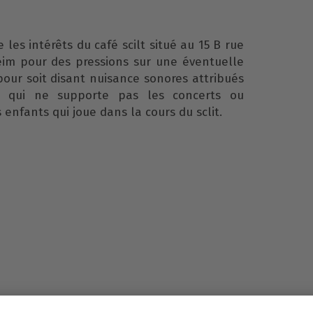
les intérêts du café scilt situé au 15 B rue
heim pour des pressions sur une éventuelle
our soit disant nuisance sonores attribués
s qui ne supporte pas les concerts ou
 enfants qui joue dans la cours du sclit.