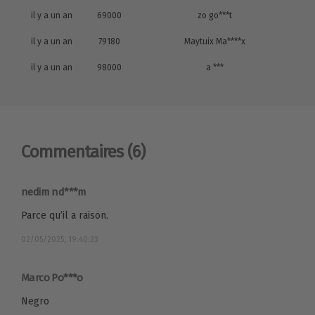
il y a un an
69000
zo go***t
il y a un an
79180
Maytuix Ma****x
il y a un an
98000
a ***
Commentaires
(6)
nedim nd***m
Parce qu’il a raison.
02/05/2025, 19:40:23
Marco Po***o
Negro