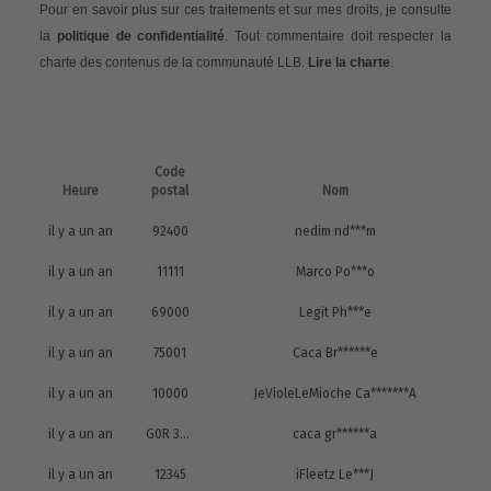
Pour en savoir plus sur ces traitements et sur mes droits, je consulte
la
politique de confidentialité
. Tout commentaire doit respecter la
charte des contenus de la communauté LLB.
Lire la charte
.
Code
Heure
postal
Nom
il y a un an
92400
nedim nd***m
il y a un an
11111
Marco Po***o
il y a un an
69000
Legit Ph***e
il y a un an
75001
Caca Br******e
il y a un an
10000
JeVioleLeMioche Ca*******A
il y a un an
G0R 3G0
caca gr******a
il y a un an
12345
iFleetz Le***J