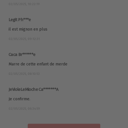
02/05/2025, 10:22:19
Legit Ph***e
il est mignon en plus
02/05/2025, 09:12:31
Caca Br******e
Marre de cette enfant de merde
02/05/2025, 08:10:53
JeVioleLeMioche Ca*******A
Je confirme.
02/05/2025, 06:34:59