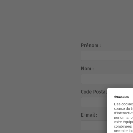
Prénom :
Nom :
Code Postal :
E-mail :