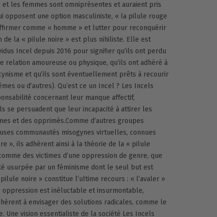
s et les femmes sont omniprésentes et auraient pris
lui opposent une option masculiniste, « la pilule rouge
réaffirmer comme « homme » et lutter pour reconquérir
 de la « pilule noire » est plus nihiliste. Elle est
idus Incel depuis 2016 pour signifier qu’ils ont perdu
ne relation amoureuse ou physique, qu’ils ont adhéré à
cynisme et qu’ils sont éventuellement prêts à recourir
êmes ou d’autres). Qu’est ce un Incel ? Les Incels
ponsabilité concernant leur manque affectif,
ls se persuadent que leur incapacité à attirer les
imes et des opprimés.Comme d’autres groupes
euses communautés misogynes virtuelles, connues
», ils adhèrent ainsi à la théorie de la « pilule
 comme des victimes d’une oppression de genre, que
té usurpée par un féminisme dont le seul but est
ilule noire » constitue l’ultime recours : « l’avaler »
e oppression est inéluctable et insurmontable,
adhérent à envisager des solutions radicales, comme le
e. Une vision essentialiste de la société Les Incels