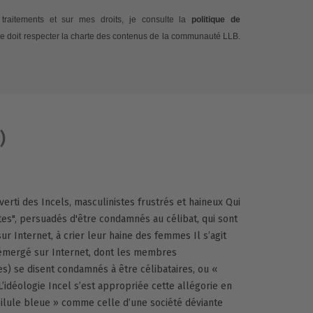
traitements et sur mes droits, je consulte la
politique de
e doit respecter la charte des contenus de la communauté LLB.
)
rti des Incels, masculinistes frustrés et haineux Qui
tes", persuadés d'être condamnés au célibat, qui sont
r Internet, à crier leur haine des femmes Il s’agit
 émergé sur Internet, dont les membres
) se disent condamnés à être célibataires, ou «
 L’idéologie Incel s’est appropriée cette allégorie en
pilule bleue » comme celle d’une société déviante