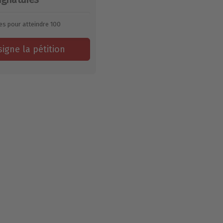
es pour atteindre
100
signe la pétition