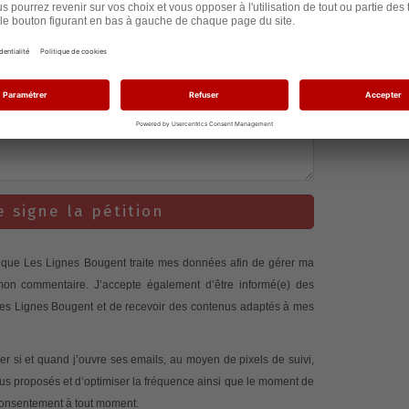
il y a 2 an
il y a 2 an
il y a 2 an
e signe la pétition
te que Les Lignes Bougent traite mes données afin de gérer ma
 mon commentaire. J’accepte également d’être informé(e) des
 Les Lignes Bougent et de recevoir des contenus adaptés à mes
 si et quand j’ouvre ses emails, au moyen de pixels de suivi,
nus proposés et d’optimiser la fréquence ainsi que le moment de
 consentement à tout moment.