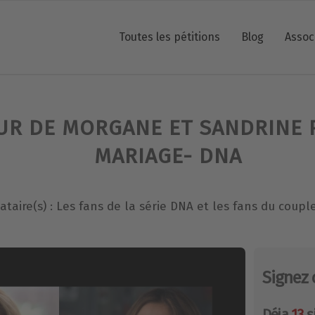
Toutes les pétitions
Blog
Assoc
UR DE MORGANE ET SANDRINE 
MARIAGE- DNA
ataire(s) : Les fans de la série DNA et les fans du cou
Signez 
Déja
13
s