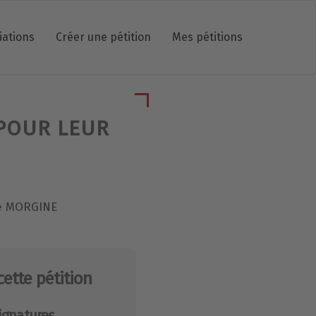
iations
Créer une pétition
Mes pétitions
POUR LEUR
ple MORGINE
cette pétition
ignatures