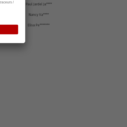
s
66000
Paul Jardel Ja****
s
G5Y 2S1
Nancy Va****
s
38090
Elisa Pe*******