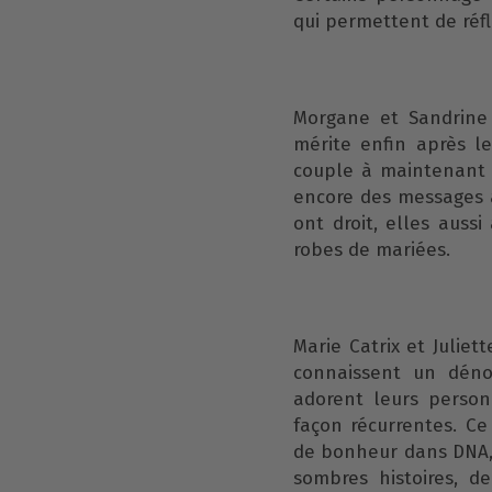
qui permettent de réflé
Morgane et Sandrine 
mérite enfin après le
couple à maintenant 
encore des messages à
ont droit, elles auss
robes de mariées.
Marie Catrix et Julie
connaissent un dén
adorent leurs perso
façon récurrentes. C
de bonheur dans DNA, l
sombres histoires, d