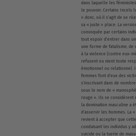
dans laquelle les féministe
le pouvoir. Certains Incels 
» donc, où il s’agit de se 
sa « juste » place. La version
convoquée par certains indiv
tout espoir d’entrer dans u
une forme de fatalisme, de 
à la violence (contre eux-m
refusent ou nient toute res
émotionnel ou relationnel. I
femmes font d’eux des vict
s’inscrivant dans de nombr
sous le nom de « manosphère 
rouge ». Ils se considèrent
la domination masculine a é
d’asservir les hommes. La « p
revient à accepter que cett
conduisant les individus y 
suicide ou la tuerie de mass