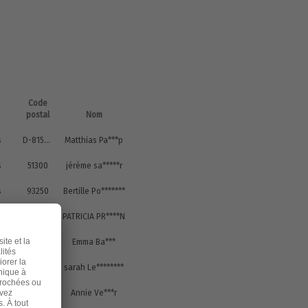
Code
postal
Nom
s
D-81545 München
Matthias Pa***p
s
51300
jéréme sa*****r
s
93250
Bertille Po*******
s
38290
PATRICIA PR****N
s
33320
Emma Ba***
s
35520
sarah Le********
s
38290
Annie Ve***r