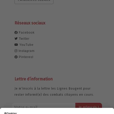
Réseaux sociaux
Facebook
Twitter
YouTube
Instagram
Pinterest
Lettre d’information
Je m’inscris à la lettre les Lignes Bougent pour
rester informé(e) des combats citoyens en cours.