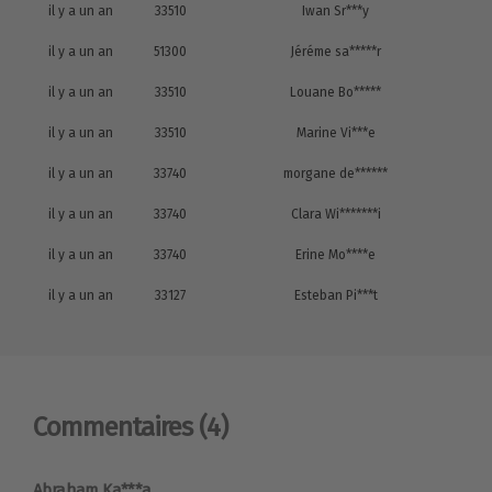
il y a un an
33510
Iwan Sr***y
il y a un an
51300
Jéréme sa*****r
il y a un an
33510
Louane Bo*****
il y a un an
33510
Marine Vi***e
il y a un an
33740
morgane de******
il y a un an
33740
Clara Wi*******i
il y a un an
33740
Erine Mo****e
il y a un an
33127
Esteban Pi***t
Commentaires
(4)
Abraham Ka***a