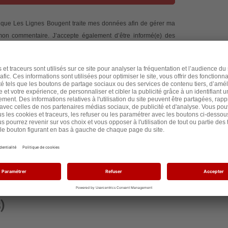
te que Les Lignes Bougent traite mes données afin de gérer ma
 mon commentaire. J’accepte également d’être informé(e) des
 Les Lignes Bougent et de recevoir des contenus adaptés à mes
 si et quand j’ouvre ses emails, au moyen de pixels de suivi,
nus proposés et d’optimiser la fréquence ainsi que le moment de
 consentement à tout moment.
traitements et sur mes droits, je consulte la
politique de
e doit respecter la charte des contenus de la communauté LLB.
)