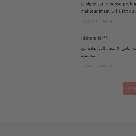
Je signe car je pense prof
meilleur imam. S’il a fait du
19/10/2024, 11:51:21
Hicham Ta***i
حبه الناس إلا سعى إلى إبعاده عن
المؤسسة
19/10/2024, 06:14:59
Cha