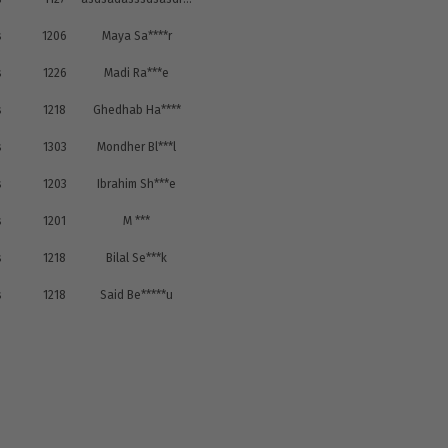
s
1206
Maya Sa****r
s
1226
Madi Ra***e
s
1218
Ghedhab Ha****
s
1303
Mondher Bl***l
s
1203
Ibrahim Sh***e
s
1201
M ***
s
1218
Bilal Se***k
s
1218
Said Be*****u