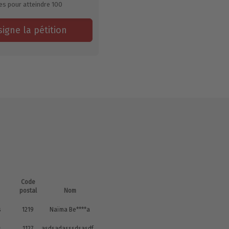
es pour atteindre
100
signe la pétition
Code
postal
Nom
s
1219
Naïma Be****a
s
1127
asdsadasssdsasdfq as*********d