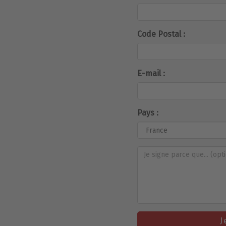
Code Postal :
E-mail :
Pays :
J