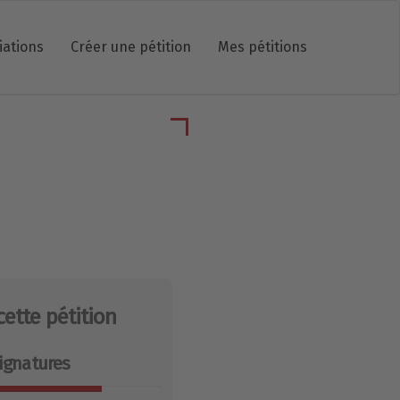
iations
Créer une pétition
Mes pétitions
cette pétition
ignatures