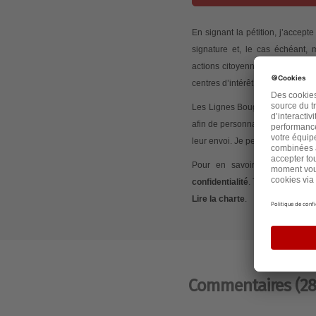
En signant la pétition, j’accep
signature et, le cas échéant,
actions citoyennes initiées via
centres d’intérêt.
Les Lignes Bougent peut mesurer
afin de personnaliser les conte
leur envoi. Je peux retirer mon
Pour en savoir plus sur ces 
confidentialité
. Tout commentair
Lire la charte
.
Commentaires
(28