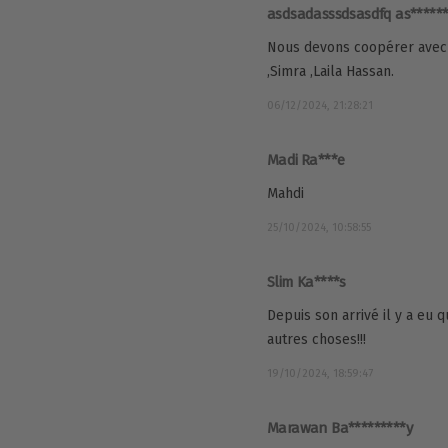
asdsadasssdsasdfq as*****
Nous devons coopérer avec 
,Simra ,Laila Hassan.
06/12/2024, 21:28:21
Madi Ra***e
Mahdi
25/10/2024, 10:58:55
Slim Ka****s
Depuis son arrivé il y a eu
autres choses!!!
19/10/2024, 18:59:47
Marawan Ba*********y