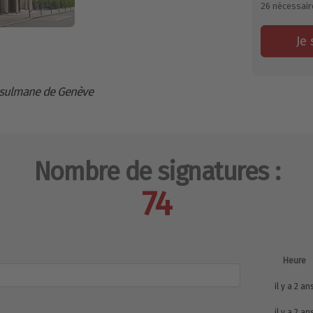
26
nécessair
Je 
sulmane de Genève
Nombre de signatures :
74
Heure
il y a 2 an
il y a 2 an