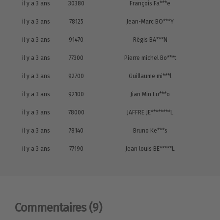
il y a 3 ans
30380
François Fa***e
il y a 3 ans
78125
Jean-Marc BO***Y
il y a 3 ans
91470
Régis BA***N
il y a 3 ans
77300
Pierre michel Bo***t
il y a 3 ans
92700
Guillaume mi***l
il y a 3 ans
92100
Jian Min Lu***o
il y a 3 ans
78000
JAFFRE JE********L
il y a 3 ans
78140
Bruno Ke***s
il y a 3 ans
77190
Jean louis BE*****L
Commentaires
(9)