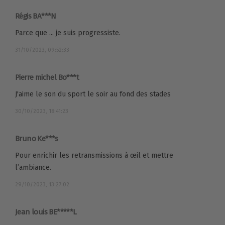
Régis BA***N
Parce que ... je suis progressiste.
31/10/2023, 09:52:33
Pierre michel Bo***t
J'aime le son du sport le soir au fond des stades
30/10/2023, 18:41:23
Bruno Ke***s
Pour enrichir les retransmissions à œil et mettre
l’ambiance.
29/10/2023, 13:27:02
Jean louis BE*****L