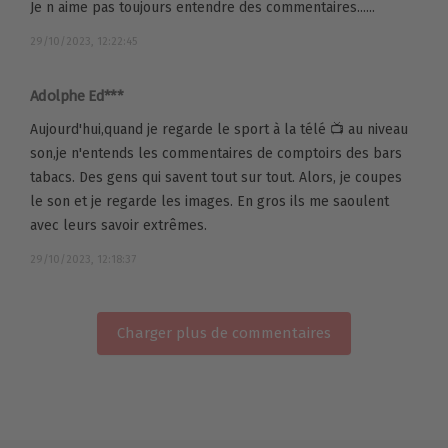
Je n aime pas toujours entendre des commentaires......
29/10/2023, 12:22:45
Adolphe Ed***
Aujourd'hui,quand je regarde le sport à la télé 📺 au niveau
son,je n'entends les commentaires de comptoirs des bars
tabacs. Des gens qui savent tout sur tout. Alors, je coupes
le son et je regarde les images. En gros ils me saoulent
avec leurs savoir extrêmes.
29/10/2023, 12:18:37
Charger plus de commentaires