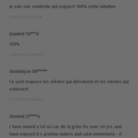
Je suis une residente qui support 100% cette initiative.
21/09/2022, 19:25:41
Joywind To***d
150%
21/09/2022, 20:38:05
Dominique OR*****
Ce sont toujours les mêmes qui détruisent et les mêmes qui
subissent
22/09/2022, 08:38:45
Dominic D'****e
I have owned a lot on Lac de la grise for over 40 yrs. and
have enjoyed it s pristine waters and calm immensely - it