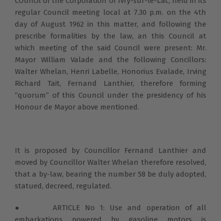
COuncil of the Corporation of Ivry-sur-le-Lac, held in its
regular Council meeting local at 7.30 p.m. on the 4th
day of August 1962 in this matter, and following the
prescribe formalities by the law, an this Council at
which meeting of the said Council were present: Mr.
Mayor William Valade and the following Concillors:
Walter Whelan, Henri Labelle, Honorius Evalade, Irving
Richard Tait, Fernand Lanthier, therefore forming
“quorum” of this Council under the presidency of his
Honour de Mayor above mentioned.
It is proposed by Councillor Fernand Lanthier and
moved by Councillor Walter Whelan therefore resolved,
that a by-law, bearing the number 58 be duly adopted,
statued, decreed, regulated.
● ARTICLE No 1: Use and operation of all
embarkations powered by gasoline motors is