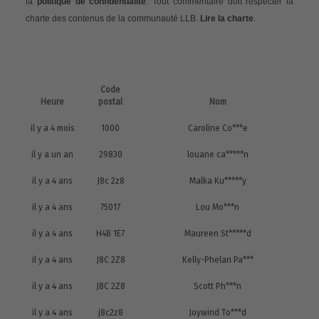
la
politique de confidentialité
. Tout commentaire doit respecter la
charte des contenus de la communauté LLB.
Lire la charte
.
Code
Heure
postal
Nom
il y a 4 mois
1000
Caroline Co***e
il y a un an
29830
louane ca*****n
il y a 4 ans
J8c 2z8
Malka Ku*****y
il y a 4 ans
75017
Lou Mo***n
il y a 4 ans
H4B 1E7
Maureen St*****d
il y a 4 ans
J8C 2Z8
Kelly-Phelan Pa***
il y a 4 ans
J8C 2Z8
Scott Ph***n
il y a 4 ans
j8c2z8
Joywind To***d