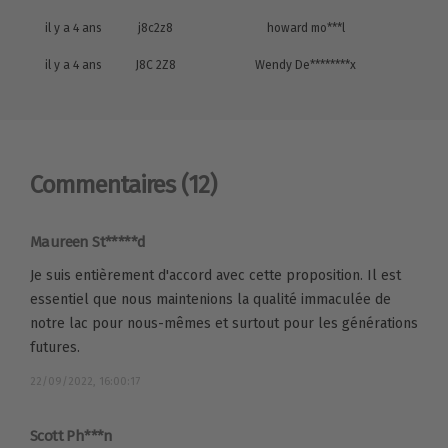
il y a 4 ans
j8c2z8
howard mo***l
il y a 4 ans
J8C 2Z8
Wendy De********x
Commentaires
(12)
Maureen St*****d
Je suis entièrement d'accord avec cette proposition. Il est
essentiel que nous maintenions la qualité immaculée de
notre lac pour nous-mêmes et surtout pour les générations
futures.
22/09/2022, 16:00:17
Scott Ph***n