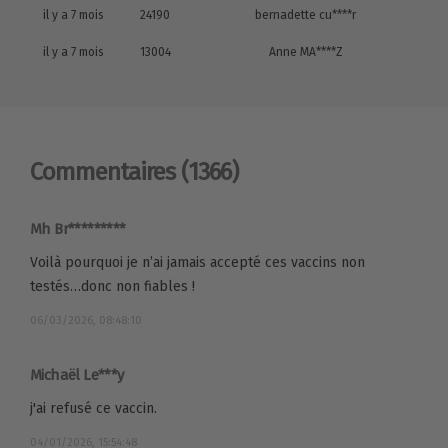
il y a 7 mois
24190
bernadette cu****r
il y a 7 mois
13004
Anne MA****Z
Commentaires
(1366)
Mh Br*********
Voilà pourquoi je n’ai jamais accepté ces vaccins non
testés…donc non fiables !
06/03/2026, 08:48:10
Michaël Le***y
j'ai refusé ce vaccin.
04/01/2026, 15:54:48