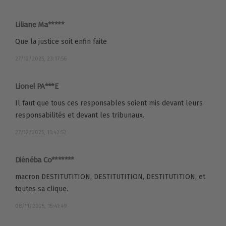
Liliane Ma*****
Que la justice soit enfin faite
27/12/2025, 23:17:56
Lionel PA***E
Il faut que tous ces responsables soient mis devant leurs
responsabilités et devant les tribunaux.
27/12/2025, 11:42:52
Diénéba Co*******
macron DESTITUTITION, DESTITUTITION, DESTITUTITION, et
toutes sa clique.
08/11/2025, 15:41:49