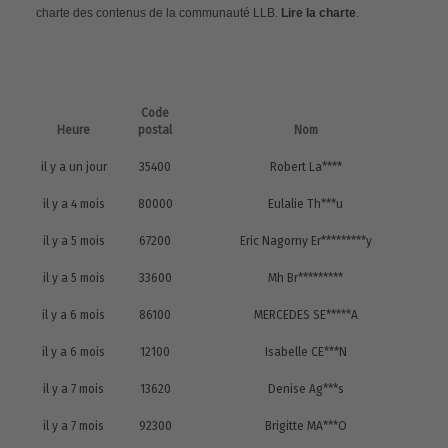
charte des contenus de la communauté LLB.
Lire la charte
.
Code
Heure
postal
Nom
il y a un jour
35400
Robert La****
il y a 4 mois
80000
Eulalie Th***u
il y a 5 mois
67200
Eric Nagorny Er*********y
il y a 5 mois
33600
Mh Br*********
il y a 6 mois
86100
MERCEDES SE*****A
il y a 6 mois
12100
Isabelle CE***N
il y a 7 mois
13620
Denise Ag***s
il y a 7 mois
92300
Brigitte MA***O