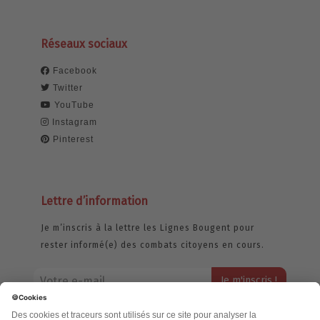
Réseaux sociaux
Facebook
Twitter
YouTube
Instagram
Pinterest
Lettre d’information
Je m’inscris à la lettre les Lignes Bougent pour
rester informé(e) des combats citoyens en cours.
Votre adresse email restera strictement confidentielle et ne sera
jamais échangée. Pour consulter notre politique de confidentialité,