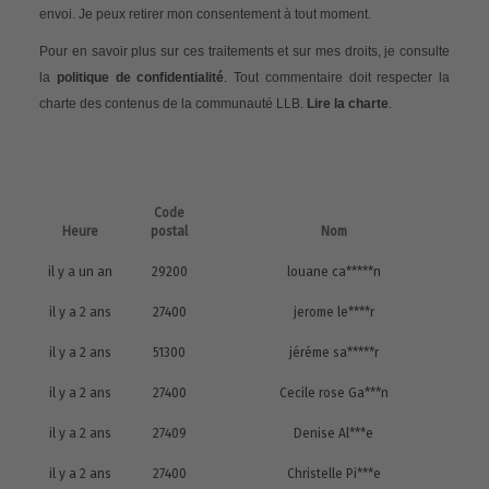
envoi. Je peux retirer mon consentement à tout moment.
Pour en savoir plus sur ces traitements et sur mes droits, je consulte
la
politique de confidentialité
. Tout commentaire doit respecter la
charte des contenus de la communauté LLB.
Lire la charte
.
Code
Heure
postal
Nom
il y a un an
29200
louane ca*****n
il y a 2 ans
27400
jerome le****r
il y a 2 ans
51300
jéréme sa*****r
il y a 2 ans
27400
Cecile rose Ga***n
il y a 2 ans
27409
Denise Al***e
il y a 2 ans
27400
Christelle Pi***e