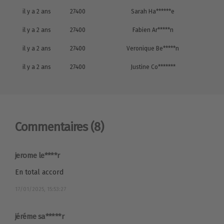
il y a 2 ans
27400
Sarah Ha******e
il y a 2 ans
27400
Fabien Ar*****n
il y a 2 ans
27400
Veronique Be*****n
il y a 2 ans
27400
Justine Co*******
Commentaires
(8)
jerome le****r
En total accord
17/01/2025, 15:53:27
jéréme sa*****r