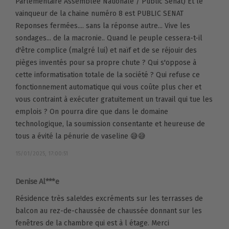
Parlementaire Assemblée Nationale / Public Sénat) Et le
vainqueur de la chaine numéro 8 est PUBLIC SENAT
Reponses fermées.... sans la réponse autre... Vive les
sondages... de la macronie.. Quand le peuple cessera-t-il
d'être complice (malgré lui) et naïf et de se réjouir des
pièges inventés pour sa propre chute ? Qui s'oppose à
cette informatisation totale de la société ? Qui refuse ce
fonctionnement automatique qui vous coûte plus cher et
vous contraint à exécuter gratuitement un travail qui tue les
emplois ? On pourra dire que dans le domaine
technologique, la soumission consentante et heureuse de
tous a évité la pénurie de vaseline 😅😅
15/01/2025, 17:00:51
Denise Al***e
Résidence très sale!des excréments sur les terrasses de
balcon au rez-de-chaussée de chaussée donnant sur les
fenêtres de la chambre qui est à l étage. Merci