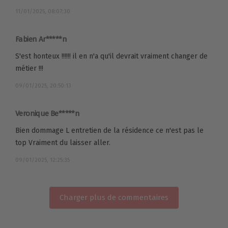
11/01/2025, 08:07:30
Fabien Ar*****n
S'est honteux !!!!!! il en n'a qu'il devrait vraiment changer de
métier !!!
09/01/2025, 20:50:13
Veronique Be*****n
Bien dommage L entretien de la résidence ce n'est pas le
top Vraiment du laisser aller.
09/01/2025, 12:25:35
Charger plus de commentaires