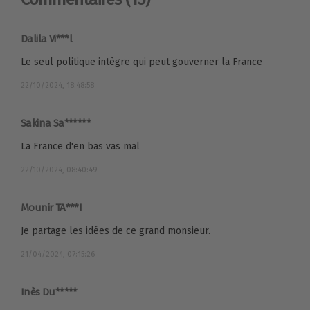
Dalila Vi***l
Le seul politique intègre qui peut gouverner la France
22/10/2024, 18:48:58
Sakina Sa******
La France d'en bas vas mal
22/10/2024, 08:40:49
Mounir TA***I
Je partage les idées de ce grand monsieur.
21/04/2024, 07:15:26
Inès Du*****