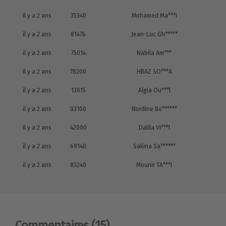
il y a 2 ans
35340
Mohamed Ma***i
il y a 2 ans
81476
Jean-Luc Gh*****
il y a 2 ans
75014
Nabila Am***
il y a 2 ans
78200
HBAZ SO***A
il y a 2 ans
13015
Algia Ou***l
il y a 2 ans
03100
Nordine Bo******
il y a 2 ans
42000
Dalila Vi***l
il y a 2 ans
69140
Sakina Sa******
il y a 2 ans
83240
Mounir TA***I
Commentaires
(15)