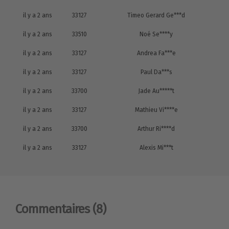
il y a 2 ans
33127
Timeo Gerard Ge***d
il y a 2 ans
33510
Noé Se****y
il y a 2 ans
33127
Andrea Fa***e
il y a 2 ans
33127
Paul Da***s
il y a 2 ans
33700
Jade Au*****t
il y a 2 ans
33127
Mathieu Vi****e
il y a 2 ans
33700
Arthur Ri****d
il y a 2 ans
33127
Alexis Mi***t
Commentaires
(8)