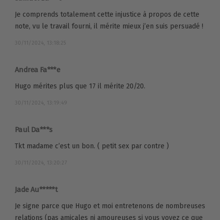
Je comprends totalement cette injustice à propos de cette
note, vu le travail fourni, il mérite mieux j’en suis persuadé !
30/11/2024, 13:18:25
Andrea Fa***e
Hugo mérites plus que 17 il mérite 20/20.
30/11/2024, 13:19:49
Paul Da***s
Tkt madame c’est un bon. ( petit sex par contre )
30/11/2024, 13:20:27
Jade Au*****t
Je signe parce que Hugo et moi entretenons de nombreuses
relations (pas amicales ni amoureuses si vous voyez ce que