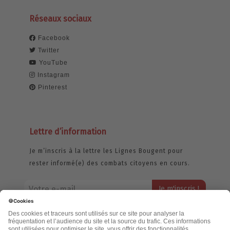
Réseaux sociaux
Facebook
Twitter
YouTube
Instagram
Pinterest
Lettre d’information
Je m’inscris à la lettre les Lignes Bougent pour
rester informé(e) des combats citoyens en cours.
Votre adresse email restera strictement confidentielle et ne sera
jamais échangée. Pour consulter notre politique de confidentialité,
cliquez ici.