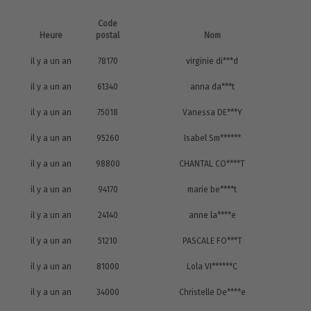
Code
Heure
postal
Nom
il y a un an
78170
virginie di***d
il y a un an
61340
anna da***t
il y a un an
75018
Vanessa DE***Y
il y a un an
95260
Isabel Sm******
il y a un an
98800
CHANTAL CO****T
il y a un an
94170
marie be****t
il y a un an
24140
anne la****e
il y a un an
51210
PASCALE FO***T
il y a un an
81000
Lola VI******C
il y a un an
34000
Christelle De****e