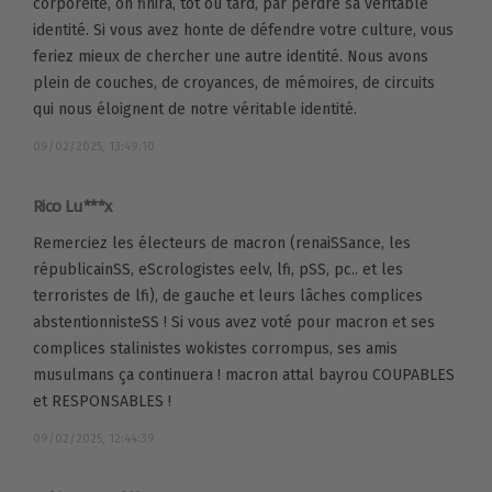
corporéité, on finira, tôt ou tard, par perdre sa véritable
identité. Si vous avez honte de défendre votre culture, vous
feriez mieux de chercher une autre identité. Nous avons
plein de couches, de croyances, de mémoires, de circuits
qui nous éloignent de notre véritable identité.
09/02/2025, 13:49:10
Rico Lu***x
Remerciez les électeurs de macron (renaiSSance, les
républicainSS, eScrologistes eelv, lfi, pSS, pc.. et les
terroristes de lfi), de gauche et leurs lâches complices
abstentionnisteSS ! Si vous avez voté pour macron et ses
complices stalinistes wokistes corrompus, ses amis
musulmans ça continuera ! macron attal bayrou COUPABLES
et RESPONSABLES !
09/02/2025, 12:44:39