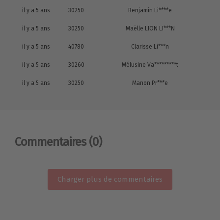
il y a 5 ans
30250
Benjamin Li****e
il y a 5 ans
30250
Maëlle LION LI***N
il y a 5 ans
40780
Clarisse Li***n
il y a 5 ans
30260
Mélusine Va*********t
il y a 5 ans
30250
Manon Pr***e
Commentaires
(0)
Charger plus de commentaires