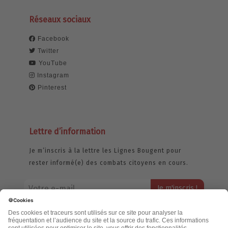
Réseaux sociaux
Facebook
Twitter
YouTube
Instagram
Pinterest
Lettre d’information
Je m’inscris à la lettre les Lignes Bougent pour
rester informé(e) des combats citoyens en cours.
Votre adresse email restera strictement confidentielle et ne sera
jamais échangée. Pour consulter notre politique de confidentialité,
cliquez ici.