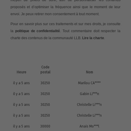
moyen de pixels de suivi, afin de personnaliser les contenus
proposés et d’optimiser la fréquence ainsi que le moment de leur
envoi. Je peux retirer mon consentement à tout moment.
Pour en savoir plus sur ces traitements et sur mes droits, je consulte
la
politique de confidentialité
. Tout commentaire doit respecter la
charte des contenus de la communauté LLB.
Lire la charte
.
Code
Heure
postal
Nom
il y a 5 ans
30250
Marilou CA****
il y a 5 ans
30250
Gabin Li***n
il y a 5 ans
30250
Christelle Li***n
il y a 5 ans
30250
Christelle Li***n
il y a 5 ans
30000
Anais Mo***l