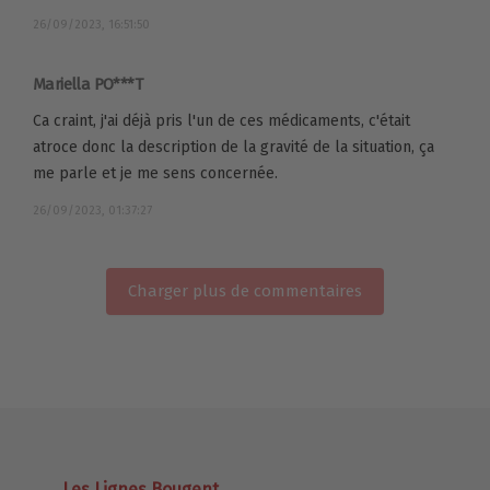
26/09/2023, 16:51:50
Mariella PO***T
Ca craint, j'ai déjà pris l'un de ces médicaments, c'était
atroce donc la description de la gravité de la situation, ça
me parle et je me sens concernée.
26/09/2023, 01:37:27
Charger plus de commentaires
Les Lignes Bougent