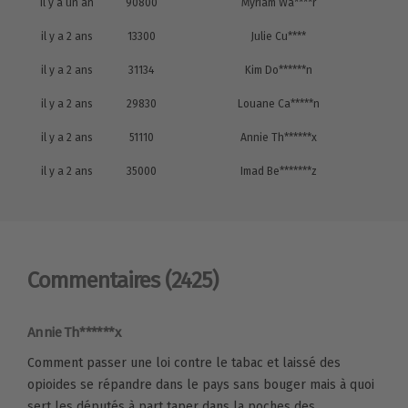
il y a un an
90800
Myriam Wa****r
il y a 2 ans
13300
Julie Cu****
il y a 2 ans
31134
Kim Do******n
il y a 2 ans
29830
Louane Ca*****n
il y a 2 ans
51110
Annie Th******x
il y a 2 ans
35000
Imad Be*******z
Commentaires
(2425)
Annie Th******x
Comment passer une loi contre le tabac et laissé des
opioides se répandre dans le pays sans bouger mais à quoi
sert les députés à part taper dans la poches des