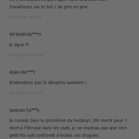
travailleurs ras le bol c de pire en pire
27/11/2024, 18:07:32
MYRIAM GA***O
je signe !!!
26/10/2023, 18:59:16
Alain MA***Y
N'attendons pas le désastre sanitaire !...
04/10/2023, 19:46:33
Jacques Sp***y
Je connais bien le problème du Fentanyl, 200 morts pour 1
mort à l'héroine dans les stats. je ne voudrais pas que mon
petit fils soit confronté à toutes ces drogues.