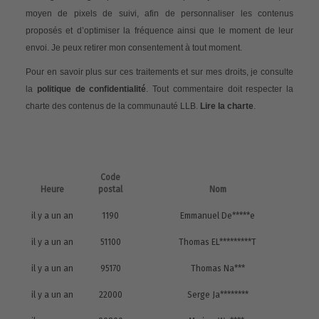
moyen de pixels de suivi, afin de personnaliser les contenus
proposés et d’optimiser la fréquence ainsi que le moment de leur
envoi. Je peux retirer mon consentement à tout moment.
Pour en savoir plus sur ces traitements et sur mes droits, je consulte
la
politique de confidentialité
. Tout commentaire doit respecter la
charte des contenus de la communauté LLB.
Lire la charte
.
Code
Heure
postal
Nom
il y a un an
1190
Emmanuel De*****e
il y a un an
51100
Thomas EL*********T
il y a un an
95170
Thomas Na***
il y a un an
22000
Serge Ja********