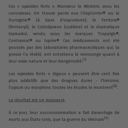
Ces « opioïdes forts », Monsieur le Ministre, vous les
connaissez. On trouve parmi eux l’OxyContin® ou le
Durogesic® (à base d’oxycodone), le Fentora®
(fentanyl), le CoDoliprane (codéine) et le dramatique
tramadol, vendu sous les marques Tropalgic®,
Contramal® ou Ixprim®. Ces médicaments ont été
poussés par des laboratoires pharmaceutiques qui, la
presse l’a révélé, ont entretenu le mensonge quant à
[7]
leur vraie nature et leur dangerosité.
Les opioïdes forts « légaux » peuvent être cent fois
plus addictifs que des drogues dures - l’héroïne,
[8]
l’opium ou morphine, toutes les études le montrent
.
Le résultat est un massacre.
À ce jour, leur surconsommation a fait davantage de
[9]
morts aux États-Unis, que la guerre du Vietnam
.