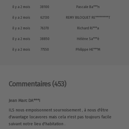
il y a 2 mois
38100
Pascale Ba***n
il y a 2 mois
62130
REMY BILOQUET RE*********T
il y a 2 mois
76370
Richard Ri***a
il y a 2 mois
38850
Hélène Sa***é
il y a 2 mois
77550
Philippe HE***M
Commentaires
(453)
Jean Marc DA***I
ILS nous empoisonnent sournoisement , à nous d'être
d'avantage locavores mais cela n'est pas toujours facile
suivant notre lieu d'habitation .