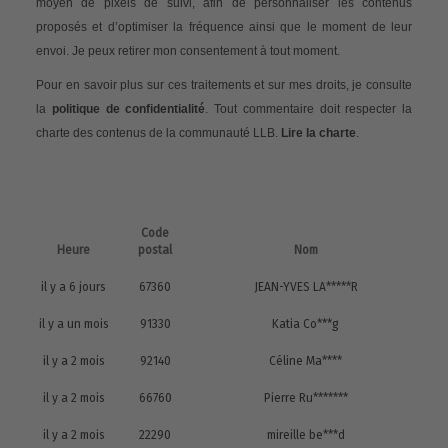
moyen de pixels de suivi, afin de personnaliser les contenus
proposés et d’optimiser la fréquence ainsi que le moment de leur
envoi. Je peux retirer mon consentement à tout moment.
Pour en savoir plus sur ces traitements et sur mes droits, je consulte
la
politique de confidentialité
. Tout commentaire doit respecter la
charte des contenus de la communauté LLB.
Lire la charte
.
Code
Heure
postal
Nom
il y a 6 jours
67360
JEAN-YVES LA*****R
il y a un mois
91330
Katia Co***g
il y a 2 mois
92140
Céline Ma****
il y a 2 mois
66760
Pierre Ru*******
il y a 2 mois
22290
mireille be***d