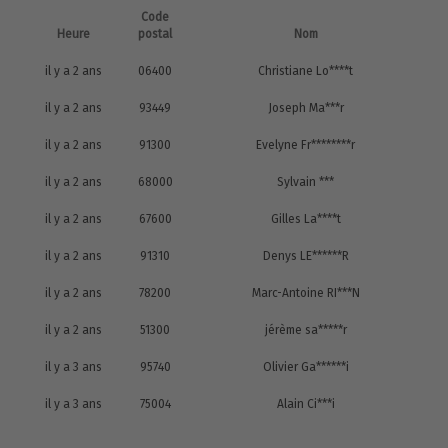
Code
Heure
postal
Nom
il y a 2 ans
06400
Christiane Lo****t
il y a 2 ans
93449
Joseph Ma***r
il y a 2 ans
91300
Evelyne Fr********r
il y a 2 ans
68000
Sylvain ***
il y a 2 ans
67600
Gilles La****t
il y a 2 ans
91310
Denys LE******R
il y a 2 ans
78200
Marc-Antoine RI***N
il y a 2 ans
51300
jérème sa*****r
il y a 3 ans
95740
Olivier Ga******i
il y a 3 ans
75004
Alain Ci***i