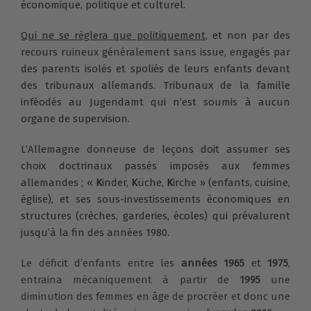
économique, politique et culturel.
Qui ne se règlera que politiquement
, et non par des
recours ruineux généralement sans issue, engagés par
des parents isolés et spoliés de leurs enfants devant
des tribunaux allemands. Tribunaux de la famille
inféodés au Jugendamt qui n’est soumis à aucun
organe de supervision.
L’Allemagne donneuse de leçons doit assumer ses
choix doctrinaux passés imposés aux femmes
allemandes ; «
K
inder,
K
üche,
K
irche » (enfants, cuisine,
église), et ses sous-investissements économiques en
structures (crèches, garderies, écoles) qui prévalurent
jusqu’à la fin des années 1980.
Le déficit d’enfants entre les
années 1965
et
1975
,
entraina mécaniquement à partir de
1995
une
diminution des femmes en âge de procréer et donc une