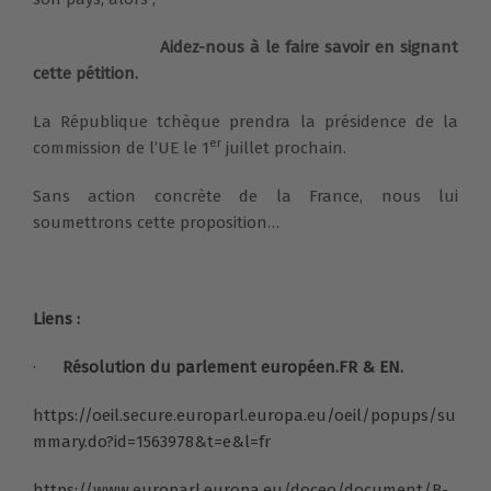
Aidez-nous à le faire savoir en signant
cette pétition.
La République tchèque prendra la présidence de la
er
commission de l’UE le 1
juillet prochain.
Sans action concrète de la France, nous lui
soumettrons cette proposition…
Liens :
·
Résolution du parlement européen.FR & EN.
https://oeil.secure.europarl.europa.eu/oeil/popups/su
mmary.do?id=1563978&t=e&l=fr
https://www.europarl.europa.eu/doceo/document/B-