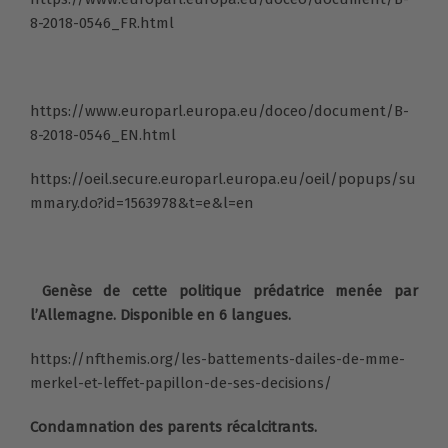
8-2018-0546_FR.html
https://www.europarl.europa.eu/doceo/document/B-
8-2018-0546_EN.html
https://oeil.secure.europarl.europa.eu/oeil/popups/su
mmary.do?id=1563978&t=e&l=en
Genèse de cette politique prédatrice menée par
l’Allemagne. Disponible en 6 langues.
https://nfthemis.org/les-battements-dailes-de-mme-
merkel-et-leffet-papillon-de-ses-decisions/
Condamnation des parents récalcitrants.