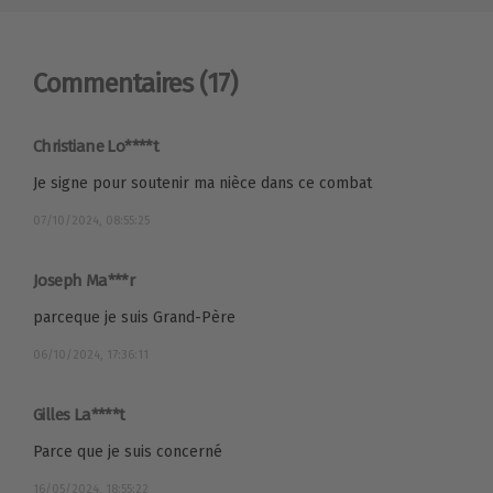
Commentaires
(17)
Christiane Lo****t
Je signe pour soutenir ma nièce dans ce combat
07/10/2024, 08:55:25
Joseph Ma***r
parceque je suis Grand-Père
06/10/2024, 17:36:11
Gilles La****t
Parce que je suis concerné
16/05/2024, 18:55:22