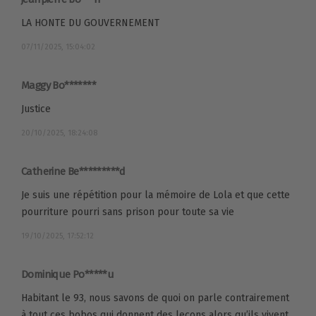
LA HONTE DU GOUVERNEMENT
07/11/2025, 15:04:02
Maggy Bo*******
Justice
20/10/2025, 18:24:08
Catherine Be*********d
Je suis une répétition pour la mémoire de Lola et que cette
pourriture pourri sans prison pour toute sa vie
19/10/2025, 17:52:12
Dominique Po*****u
Habitant le 93, nous savons de quoi on parle contrairement
à tout ces bobos qui donnent des leçons alors qu’ils vivent