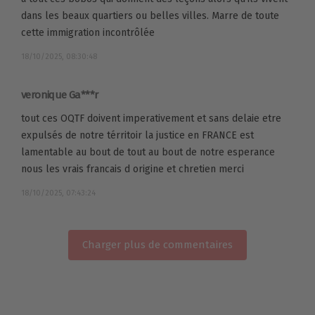
dans les beaux quartiers ou belles villes. Marre de toute
cette immigration incontrôlée
18/10/2025, 08:30:48
veronique Ga***r
tout ces OQTF doivent imperativement et sans delaie etre
expulsés de notre térritoir la justice en FRANCE est
lamentable au bout de tout au bout de notre esperance
nous les vrais francais d origine et chretien merci
18/10/2025, 07:43:24
Charger plus de commentaires