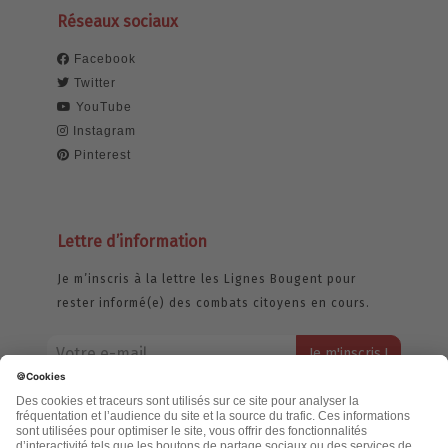
Réseaux sociaux
Facebook
Twitter
YouTube
Instagram
Pinterest
Lettre d’information
Je m’inscris à la lettre les Lignes Bougent pour
rester informé(e) des combats citoyens en cours.
Votre adresse email restera strictement confidentielle et ne sera
jamais échangée. Pour consulter notre politique de confidentialité,
cliquez ici.