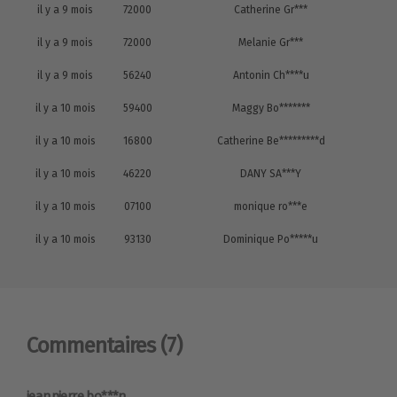
il y a 9 mois
72000
Catherine Gr***
il y a 9 mois
72000
Melanie Gr***
il y a 9 mois
56240
Antonin Ch****u
il y a 10 mois
59400
Maggy Bo*******
il y a 10 mois
16800
Catherine Be*********d
il y a 10 mois
46220
DANY SA***Y
il y a 10 mois
07100
monique ro***e
il y a 10 mois
93130
Dominique Po*****u
Commentaires
(7)
jeanpierre bo***n