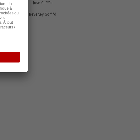
s
1897
Jose Co***o
s
1897
Beverley Go***d