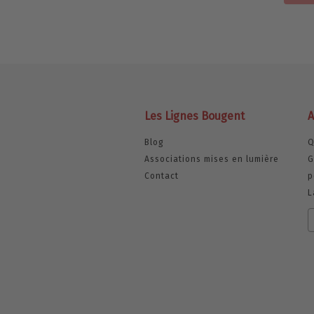
Les Lignes Bougent
A
Blog
Q
Associations mises en lumière
G
Contact
p
L