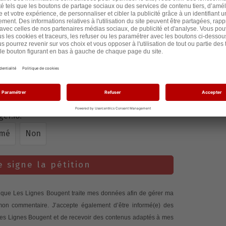
il y a 3 an
il y a 3 an
é(e) des suites de cette action
en recevant les
via la plateforme partager.io.
Politique de
ger.io
.
rmé
Non
e signe la pétition
te que Les Lignes Bougent traite mes données afin de gérer ma
 mon commentaire. J’accepte également d’être informé(e) des
 Les Lignes Bougent et de recevoir des contenus adaptés à mes