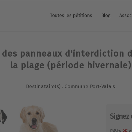
Toutes les pétitions
Blog
Assoc
 des panneaux d'interdiction 
la plage (période hivernale)
Destinataire(s) : Commune Port-Valais
Signez 
Déja
35
s