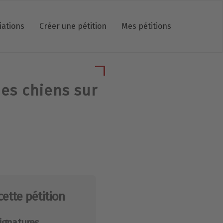
iations
Créer une pétition
Mes pétitions
des chiens sur
cette pétition
ignatures