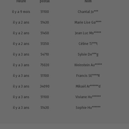
Heure
postal
Nom
il y a 9 mois
51100
Chantal Jo***
il y a 2 ans
51430
Marie Lise Ga****
il y a 2 ans
51450
Jean Luc Mo*****
il y a 2 ans
51350
Céline Ti***t
il y a 3 ans
54710
Sylvie De***g
il y a 3 ans
75020
Weinstein Au*****
il y a 3 ans
51100
Francis SE****R
il y a 3 ans
34090
Mikaël Ar******d
il y a 3 ans
51100
Viviane Hu******
il y a 3 ans
51430
Sophie Hu******