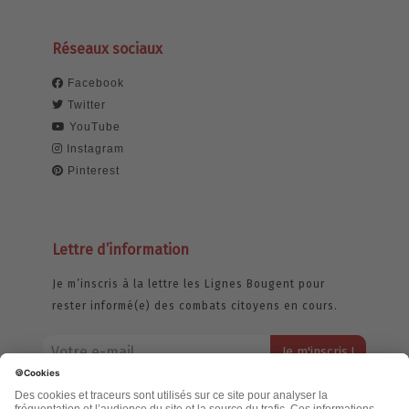
Réseaux sociaux
Facebook
Twitter
YouTube
Instagram
Pinterest
Lettre d’information
Je m’inscris à la lettre les Lignes Bougent pour
rester informé(e) des combats citoyens en cours.
Votre adresse email restera strictement confidentielle et ne sera
jamais échangée. Pour consulter notre politique de confidentialité,