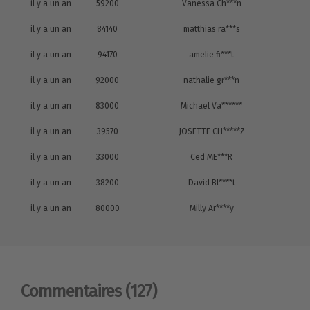
il y a un an
59200
Vanessa Ch***n
il y a un an
84140
matthias ra***s
il y a un an
94170
amelie fi***t
il y a un an
92000
nathalie gr***n
il y a un an
83000
Michael Va******
il y a un an
39570
JOSETTE CH*****Z
il y a un an
33000
Ced ME***R
il y a un an
38200
David Bl****t
il y a un an
80000
Milly Ar****y
Commentaires
(127)