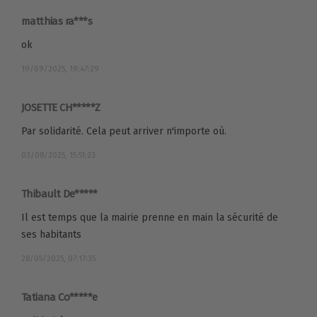
matthias ra***s
ok
19/09/2025, 19:47:29
JOSETTE CH*****Z
Par solidarité. Cela peut arriver n'importe où.
03/08/2025, 15:51:23
Thibault De*****
Il est temps que la mairie prenne en main la sécurité de
ses habitants
28/05/2025, 07:17:35
Tatiana Co*****e