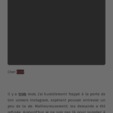
Cher
Kyle
,
Il y a
trois
mois, j’ai humblement frappé à la porte de
ton univers Instagram, espérant pouvoir entrevoir un
peu de ta vie. Malheureusement, ma demande a été
refusée. Aujourd’hui, je ne suis pas là pour supplier à