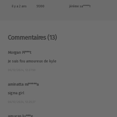
il y a 2 ans
51300
jéréme sa*****r
Commentaires
(13)
Morgan Pi***t
Je suis fou amoureux de kyle
06/12/2024, 12:27:50
aminatta mi*****a
sigma girl
06/12/2024, 12:25:27
amucas lu***e