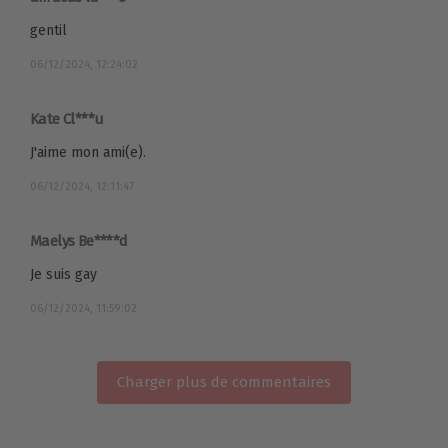
gentil
06/12/2024, 12:24:02
Kate Cl***u
J'aime mon ami(e).
06/12/2024, 12:11:47
Maelys Be****d
Je suis gay
06/12/2024, 11:59:02
Charger plus de commentaires