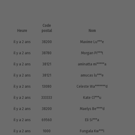
Code
Heure
postal
Nom
il y a 2 ans
38200
Maxime Lu***e
il y a 2 ans
38780
Morgan Pi***t
il y a 2 ans
38121
aminatta mi*****a
il y a 2 ans
38121
amucas lu***e
il y a 2 ans
13080
Celeste Wa*******d
il y a 2 ans
333333
Kate Cl***u
il y a 2 ans
38200
Maelys Be****d
il y a 2 ans
69560
Eli Si***a
il y a 2 ans
1000
Fungala Kw***i