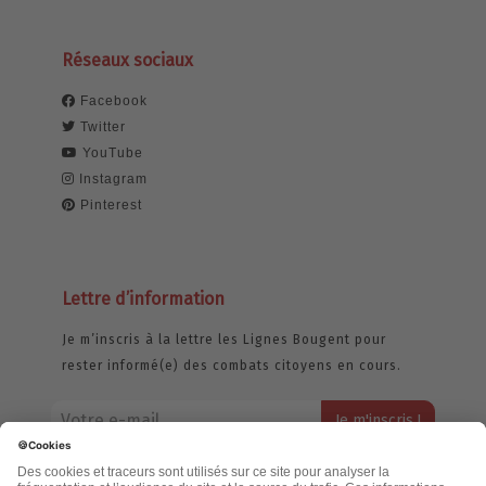
Réseaux sociaux
Facebook
Twitter
YouTube
Instagram
Pinterest
Lettre d’information
Je m’inscris à la lettre les Lignes Bougent pour
rester informé(e) des combats citoyens en cours.
Votre adresse email restera strictement confidentielle et ne sera
jamais échangée. Pour consulter notre politique de confidentialité,