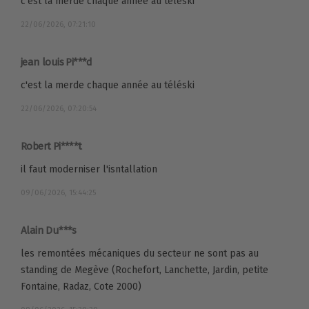
c'est la merde chaque année au téléski
22/06/2026, 07:21:10
jean louis Pi***d
c'est la merde chaque année au téléski
22/06/2026, 07:20:54
Robert Pi****t
il faut moderniser l'isntallation
09/06/2026, 15:44:25
Alain Du***s
les remontées mécaniques du secteur ne sont pas au
standing de Megève (Rochefort, Lanchette, Jardin, petite
Fontaine, Radaz, Cote 2000)