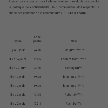
Pour en savoir plus sur ces traitements et sur mes droits, je consulte
la
politique de confidentialité
. Tout commentaire doit respecter la
charte des contenus de la communauté LLB.
Lire la charte
.
Code
Heure
postal
Nom
il y a 8 jours
74130
Elio Ju*********r
il y a 14 jours
75016
Laurent Ma*******e
il y a 24 jours
74120
Amaury Du***
il y a 2 mois
59170
jean louis Pi***d
il y a 2 mois
59170
jean louis Pi***d
il y a 2 mois
13470
Robert Pi****t
il y a 2 mois
13011
Alain Du***s