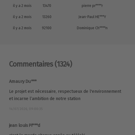
il y a 2 mois
13470
pierre pr****r
il y a 2 mois
13260
Jean-Paul HE***Y
il y a 2 mois
92100
Dominique Ch****n
Commentaires
(1324)
Amaury Du***
Le projet est nécessaire, respectueux de l'environnement
et incarne l’ambition de notre station
14/07/2026, 09:00:35
jean louis Pi***d