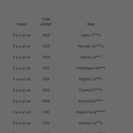
Code
Heure
postal
Nom
il y a un an
1050
Julien d’***o
il y a un an
7620
Pascale Ge****s
il y a un an
1030
Hasan Çe***
il y a un an
1652
Frédérique He***s
il y a un an
1180
Brigitte Th***s
il y a un an
1050
Chantal D****s
il y a un an
1090
Vincent Ba*****
il y a un an
1410
Maria-Pia Ja******
il y a un an
1170
Chantal Sa***n