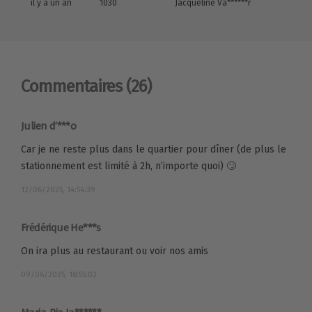
il y a un an
1030
Jacqueline Va******r
Commentaires
(26)
Julien d’***o
Car je ne reste plus dans le quartier pour dîner (de plus le
stationnement est limité à 2h, n’importe quoi) 🙄
12/06/2025, 14:54:39
Frédérique He***s
On ira plus au restaurant ou voir nos amis
09/06/2025, 18:55:02