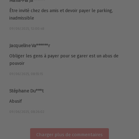
Maria-Pia Ja******
Être invité chez des amis et devoir payer le parking,
inadmissible
09/06/2025, 12:00:48
Jacqueline Va******r
Obliger les gens à payer pour se garer est un abus de
pouvoir
09/06/2025, 08:55:15
Stéphane Du***t
Abusif
09/06/2025, 08:26:02
Charger plus de commentaires