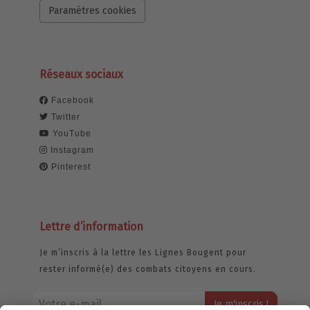
Paramètres cookies
Réseaux sociaux
Facebook
Twitter
YouTube
Instagram
Pinterest
Lettre d’information
Je m’inscris à la lettre les Lignes Bougent pour
rester informé(e) des combats citoyens en cours.