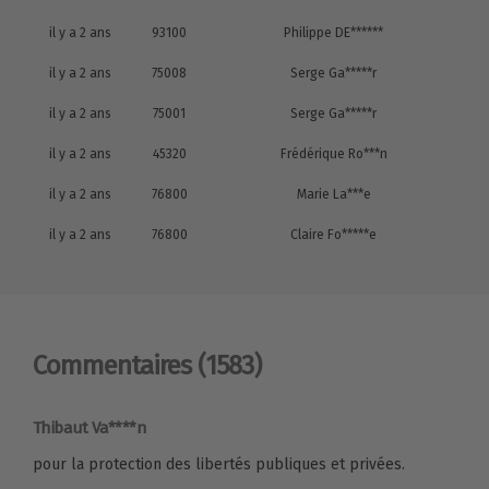
il y a 2 ans
93100
Philippe DE******
il y a 2 ans
75008
Serge Ga*****r
il y a 2 ans
75001
Serge Ga*****r
il y a 2 ans
45320
Frédérique Ro***n
il y a 2 ans
76800
Marie La***e
il y a 2 ans
76800
Claire Fo*****e
Commentaires
(1583)
Thibaut Va****n
pour la protection des libertés publiques et privées.