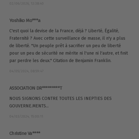
02/06/2026, 12:38:40
Yoshiko Mo***a
C'est quoi la devise de la France, déjà ? Liberté, Égalité,
Fraternité ? Avec cette surveillance de masse, il n'y a plus
de liberté. "Un peuple prêt à sacrifier un peu de liberté
pour un peu de sécurité ne mérite ni l'une ni l'autre, et finit
par perdre les deux." Citation de Benjamin Franklin.
04/05/2024, 08:59:47
ASSOCIATION DR*********T
NOUS SIGNONS CONTRE TOUTES LES INEPTIES DES
GOUVERNE.MENTS...
04/03/2024, 15:00:11
Christine Va****