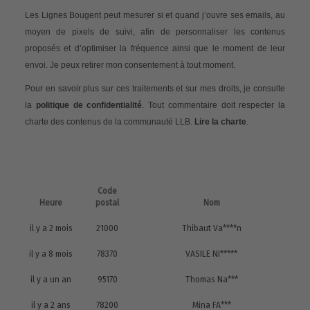
Les Lignes Bougent peut mesurer si et quand j’ouvre ses emails, au
moyen de pixels de suivi, afin de personnaliser les contenus
proposés et d’optimiser la fréquence ainsi que le moment de leur
envoi. Je peux retirer mon consentement à tout moment.
Pour en savoir plus sur ces traitements et sur mes droits, je consulte
la
politique de confidentialité
. Tout commentaire doit respecter la
charte des contenus de la communauté LLB.
Lire la charte
.
Code
Heure
postal
Nom
il y a 2 mois
21000
Thibaut Va****n
il y a 8 mois
78370
VASILE NI*****
il y a un an
95170
Thomas Na***
il y a 2 ans
78200
Mina FA***