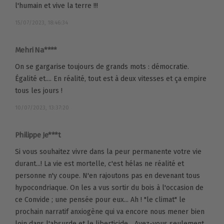
l'humain et vive la terre !!!
15/07/2023, 18:46:34
Mehri Na****
On se gargarise toujours de grands mots : démocratie.
Égalité et.... En réalité, tout est à deux vitesses et ça empire
tous les jours !
10/07/2023, 13:37:20
Philippe Je***t
Si vous souhaitez vivre dans la peur permanente votre vie
durant...! La vie est mortelle, c'est hélas ne réalité et
personne n'y coupe. N'en rajoutons pas en devenant tous
hypocondriaque. On les a vus sortir du bois à l'occasion de
ce Convide ; une pensée pour eux... Ah ! "le climat" le
prochain narratif anxiogène qui va encore nous mener bien
loin dans l'absurde et le liberticide... Avez-vous seulement