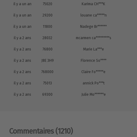
il y a un an
75020
Karima CH***K
il y a un an
29200
louane ca*****n
il y a un an
11800
Nadege Br******
il y a 2 ans
28032
mcarmen ca*********s
il y a 2 ans
76800
Marie La***e
il y a 2 ans
J8E 3H9
Florence So****
il y a 2 ans
768000
Claire Fo*****e
il y a 2 ans
75013
annick Po***t
il y a 2 ans
69300
Julie Mo******e
Commentaires
(1210)