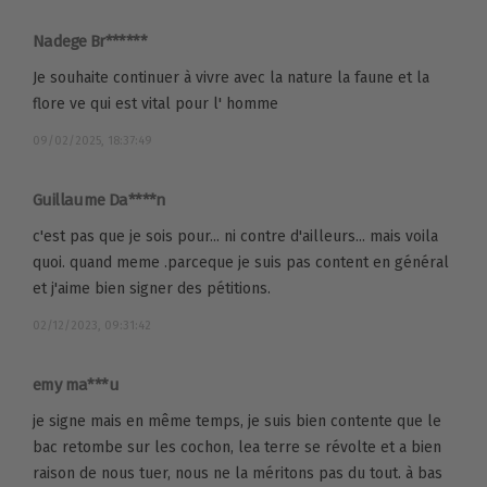
Nadege Br******
Je souhaite continuer à vivre avec la nature la faune et la
flore ve qui est vital pour l' homme
09/02/2025, 18:37:49
Guillaume Da****n
c'est pas que je sois pour... ni contre d'ailleurs... mais voila
quoi. quand meme .parceque je suis pas content en général
et j'aime bien signer des pétitions.
02/12/2023, 09:31:42
emy ma***u
je signe mais en même temps, je suis bien contente que le
bac retombe sur les cochon, lea terre se révolte et a bien
raison de nous tuer, nous ne la méritons pas du tout. à bas