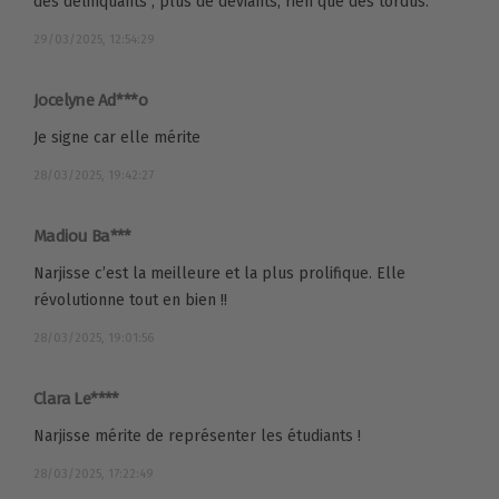
des délinquants ; plus de déviants, rien que des tordus.
29/03/2025, 12:54:29
Jocelyne Ad***o
Je signe car elle mérite
28/03/2025, 19:42:27
Madiou Ba***
Narjisse c’est la meilleure et la plus prolifique. Elle
révolutionne tout en bien !!
28/03/2025, 19:01:56
Clara Le****
Narjisse mérite de représenter les étudiants !
28/03/2025, 17:22:49