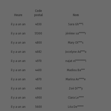
Code
Heure
postal
Nom
il y a un an
4030
Sara Gh***i
il y a un an
51300
jéréme sa*****r
il y a un an
4800
Mary Ot***s
il y a un an
4682
Jocelyne Ad***o
il y a un an
4970
najat el********i
il y a un an
4400
Madiou Ba***
il y a un an
4870
Marina An****e
il y a un an
4960
Zoé Di***y
il y a un an
4900
Clara Le****
il y a un an
5600
Léa De*****