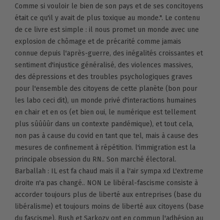
Comme si vouloir le bien de son pays et de ses concitoyens
était ce qu'il y avait de plus toxique au monde.". Le contenu
de ce livre est simple : il nous promet un monde avec une
explosion de chômage et de précarité comme jamais
connue depuis l'après-guerre, des inégalités croissantes et
sentiment d'injustice généralisé, des violences massives,
des dépressions et des troubles psychologiques graves
pour l'ensemble des citoyens de cette planète (bon pour
les labo ceci dit), un monde privé d'interactions humaines
en chair et en os (et bien oui, le numérique est tellement
plus sûûûûr dans un contexte pandémique), et tout cela,
non pas à cause du covid en tant que tel, mais à cause des
mesures de confinement à répétition. l'immigration est la
principale obsession du RN.. Son marché électoral.
Barballah : IL est fa chaud mais il a l'air sympa xd L'extreme
droite n'a pas changé.. NON Le libéral-fascisme consiste à
accorder toujours plus de liberté aux entreprises (base du
libéralisme) et toujours moins de liberté aux citoyens (base
du fascisme). Bush et Sarkozy ont en commun l'adhésion au