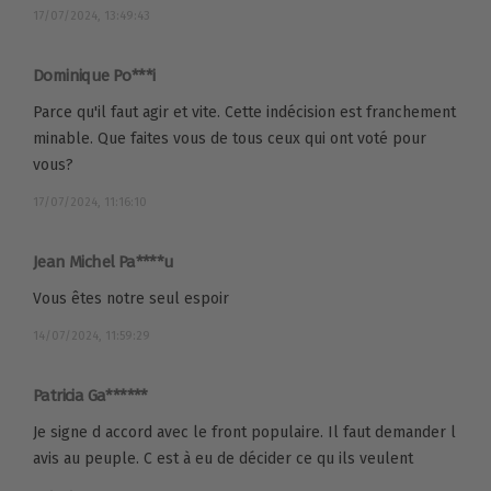
17/07/2024, 13:49:43
Dominique Po***i
Parce qu'il faut agir et vite. Cette indécision est franchement
minable. Que faites vous de tous ceux qui ont voté pour
vous?
17/07/2024, 11:16:10
Jean Michel Pa****u
Vous êtes notre seul espoir
14/07/2024, 11:59:29
Patricia Ga******
Je signe d accord avec le front populaire. Il faut demander l
avis au peuple. C est à eu de décider ce qu ils veulent