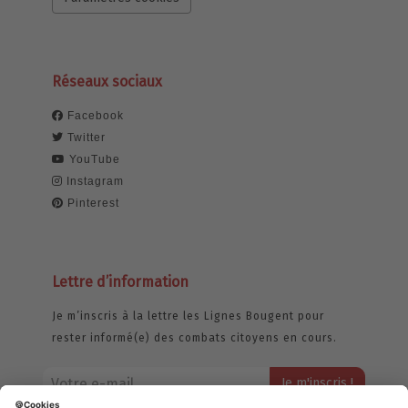
Réseaux sociaux
Facebook
Twitter
YouTube
Instagram
Pinterest
Lettre d’information
Je m’inscris à la lettre les Lignes Bougent pour
rester informé(e) des combats citoyens en cours.