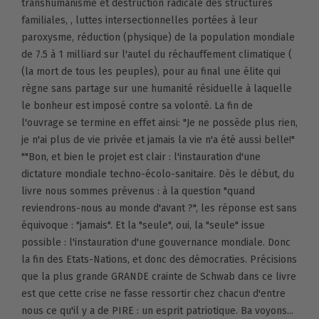
transhumanisme et destruction radicale des structures
familiales, , luttes intersectionnelles portées à leur
paroxysme, réduction (physique) de la population mondiale
de 7.5 à 1 milliard sur l'autel du réchauffement climatique (
(la mort de tous les peuples), pour au final une élite qui
règne sans partage sur une humanité résiduelle à laquelle
le bonheur est imposé contre sa volonté. La fin de
l'ouvrage se termine en effet ainsi: "Je ne possède plus rien,
je n'ai plus de vie privée et jamais la vie n'a été aussi belle!"
""Bon, et bien le projet est clair : l'instauration d'une
dictature mondiale techno-écolo-sanitaire. Dès le début, du
livre nous sommes prévenus : à la question "quand
reviendrons-nous au monde d'avant ?", les réponse est sans
équivoque : "jamais". Et la "seule", oui, la "seule" issue
possible : l'instauration d'une gouvernance mondiale. Donc
la fin des Etats-Nations, et donc des démocraties. Précisions
que la plus grande GRANDE crainte de Schwab dans ce livre
est que cette crise ne fasse ressortir chez chacun d'entre
nous ce qu'il y a de PIRE : un esprit patriotique. Ba voyons...