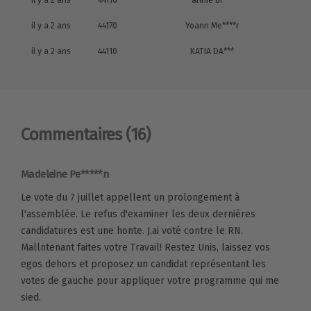
il y a 2 ans
44170
Yoann Me****r
il y a 2 ans
44110
KATIA DA***
Commentaires
(16)
Madeleine Pe*****n
Le vote du 7 juillet appellent un prolongement à
l'assemblée. Le refus d'examiner les deux dernières
candidatures est une honte. J.ai voté contre le RN.
Mallntenant faites votre Travail! Restez Unis, laissez vos
egos dehors et proposez un candidat représentant les
votes de gauche pour appliquer votre programme qui me
sied.