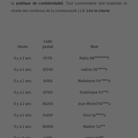
la
politique de confidentialité
. Tout commentaire doit respecter la
charte des contenus de la communauté LLB.
Lire la charte
.
Code
Heure
postal
Nom
il y a 2 ans
59176
Matia AN*********I
il y a 2 ans
83590
valérie DE*****S
il y a 2 ans
94160
Madeleine Pe*****n
il y a 2 ans
30160
Dominique Po***i
il y a 2 ans
86200
Jean Michel Pa****u
il y a 2 ans
64260
Gina Sp*****o
il y a 2 ans
86000
Nadine Sa***
il y a 2 ans
44110
annie br***