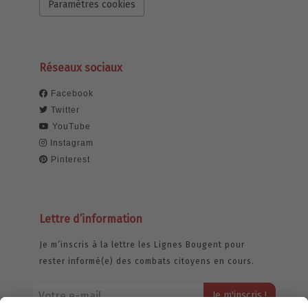
Paramètres cookies
Réseaux sociaux
Facebook
Twitter
YouTube
Instagram
Pinterest
Lettre d’information
Je m’inscris à la lettre les Lignes Bougent pour
rester informé(e) des combats citoyens en cours.