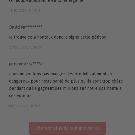
On nous empoisonne en toute légalité !
11/10/2023, 14:05:13
David Va*********
Je trouve cela honteux donc je signe cette pétition.
27/06/2021, 16:30:59
genevieve sz****a
nous ne voulons pas manger des produits alimentaire
dangereux pour notre santé de plus qu ils sont trop chère
pendant qu ils gagnent des millions sur notre dos honte a
ces voleurs
05/07/2021, 11:45:25
Charger plus de commentaires