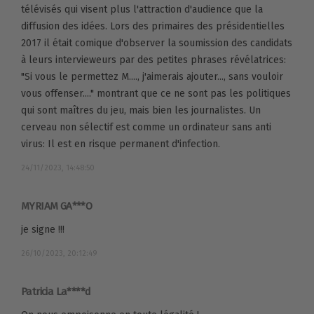
télévisés qui visent plus l'attraction d'audience que la
diffusion des idées. Lors des primaires des présidentielles
2017 il était comique d'observer la soumission des candidats
à leurs intervieweurs par des petites phrases révélatrices:
"Si vous le permettez M...., j'aimerais ajouter..., sans vouloir
vous offenser...." montrant que ce ne sont pas les politiques
qui sont maîtres du jeu, mais bien les journalistes. Un
cerveau non sélectif est comme un ordinateur sans anti
virus: Il est en risque permanent d'infection.
24/11/2023, 14:48:50
MYRIAM GA***O
je signe !!!
26/10/2023, 20:12:49
Patricia La****d