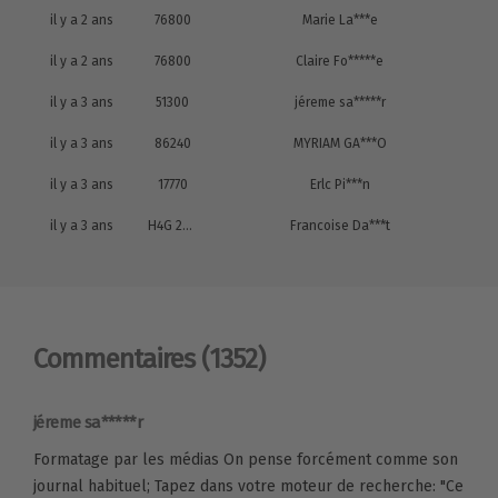
il y a 2 ans
76800
Marie La***e
il y a 2 ans
76800
Claire Fo*****e
il y a 3 ans
51300
jéreme sa*****r
il y a 3 ans
86240
MYRIAM GA***O
il y a 3 ans
17770
Erlc Pi***n
il y a 3 ans
H4G 2A8
Francoise Da***t
Commentaires
(1352)
jéreme sa*****r
Formatage par les médias On pense forcément comme son
journal habituel; Tapez dans votre moteur de recherche: "Ce