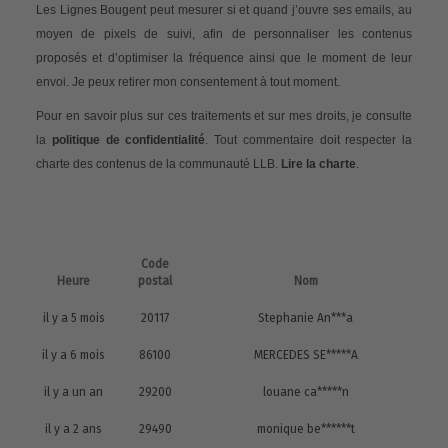
Les Lignes Bougent peut mesurer si et quand j’ouvre ses emails, au
moyen de pixels de suivi, afin de personnaliser les contenus
proposés et d’optimiser la fréquence ainsi que le moment de leur
envoi. Je peux retirer mon consentement à tout moment.
Pour en savoir plus sur ces traitements et sur mes droits, je consulte
la
politique de confidentialité
. Tout commentaire doit respecter la
charte des contenus de la communauté LLB.
Lire la charte
.
Code
Heure
postal
Nom
il y a 5 mois
20117
Stephanie An***a
il y a 6 mois
86100
MERCEDES SE*****A
il y a un an
29200
louane ca*****n
il y a 2 ans
29490
monique be******t