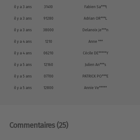
il y a 3 ans
31410
Fabien Sa***t
il y a 3 ans
91280
Adrian OR***L
il y a 3 ans
38000
Delanoix je***n
il y a 4 ans
1210
Anne ***
il y a 4 ans
06210
Cécile DE*****Y
il y a 5 ans
12160
Julien An***s
il y a 5 ans
07700
PATRICK PO***E
il y a 5 ans
12800
Annie Ve*****
Commentaires
(25)