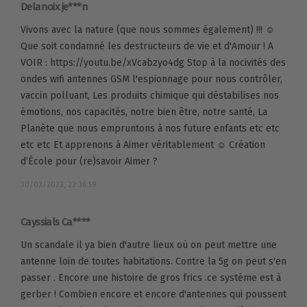
Delanoix je***n
Vivons avec la nature (que nous sommes également) !!! ☺
Que soit condamné les destructeurs de vie et d'Amour ! A
VOIR : https://youtu.be/xVcabzyo4dg Stop à la nocivités des
ondes wifi antennes GSM l'espionnage pour nous contrôler,
vaccin polluant, Les produits chimique qui déstabilises nos
émotions, nos capacités, notre bien être, notre santé, La
Planète que nous empruntons à nos future enfants etc etc
etc etc Et apprenons à Aimer véritablement ☺ Création
d’École pour (re)savoir Aimer ?
30/03/2023, 22:36:59
Cayssials Ca****
Un scandale il ya bien d'autre lieux où on peut mettre une
antenne loin de toutes habitations. Contre la 5g on peut s'en
passer . Encore une histoire de gros frics .ce système est à
gerber ! Combien encore et encore d'antennes qui poussent