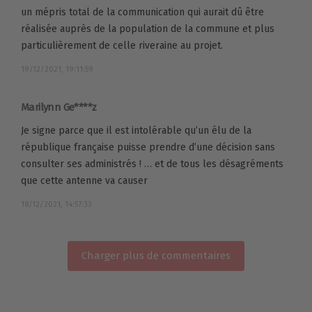
un mépris total de la communication qui aurait dû être
réalisée auprès de la population de la commune et plus
particulièrement de celle riveraine au projet.
19/12/2021, 19:11:59
Marilynn Ge****z
Je signe parce que il est intolérable qu’un élu de la
république française puisse prendre d’une décision sans
consulter ses administrés ! … et de tous les désagréments
que cette antenne va causer
18/12/2021, 14:57:33
Charger plus de commentaires