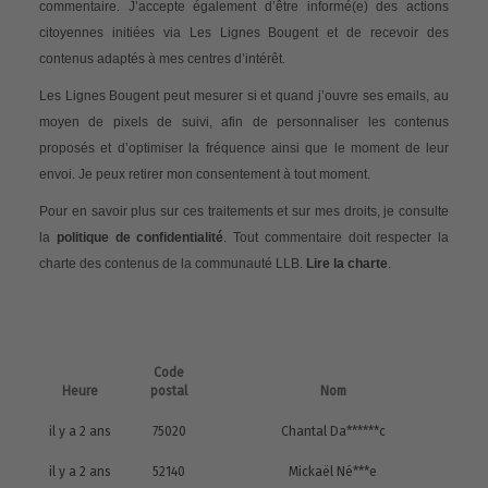
commentaire. J’accepte également d’être informé(e) des actions
citoyennes initiées via Les Lignes Bougent et de recevoir des
contenus adaptés à mes centres d’intérêt.
Les Lignes Bougent peut mesurer si et quand j’ouvre ses emails, au
moyen de pixels de suivi, afin de personnaliser les contenus
proposés et d’optimiser la fréquence ainsi que le moment de leur
envoi. Je peux retirer mon consentement à tout moment.
Pour en savoir plus sur ces traitements et sur mes droits, je consulte
la
politique de confidentialité
. Tout commentaire doit respecter la
charte des contenus de la communauté LLB.
Lire la charte
.
Code
Heure
postal
Nom
il y a 2 ans
75020
Chantal Da******c
il y a 2 ans
52140
Mickaël Né***e