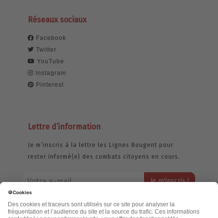
Réseaux sociaux
Facebook
Twitter
YouTube
Instagram
Pinterest
Lettre d’information
Je m’inscris à la lettre les Lignes Bougent pour
rester informé(e) des combats citoyens en cours.
Votre adresse email restera strictement confidentielle et ne sera
jamais échangée. Pour consulter notre politique de confidentialité,
cliquez ici.