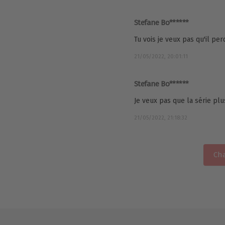
Stefane Bo******
Tu vois je veux pas qu'il per
21/05/2022, 20:01:11
Stefane Bo******
Je veux pas que la série plus
21/05/2022, 21:18:32
Cha