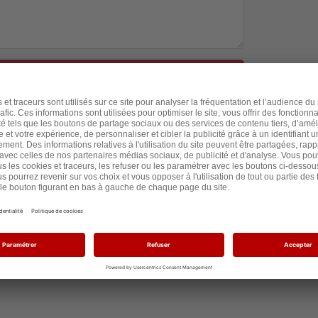
e signe la pétition
te que Les Lignes Bougent traite mes données afin de gérer ma
 mon commentaire. J’accepte également d’être informé(e) des
 Les Lignes Bougent et de recevoir des contenus adaptés à mes
 si et quand j’ouvre ses emails, au moyen de pixels de suivi,
nus proposés et d’optimiser la fréquence ainsi que le moment de
 consentement à tout moment.
traitements et sur mes droits, je consulte la
politique de
e doit respecter la charte des contenus de la communauté LLB.