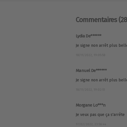
Commentaires
(2
Lydia De******
Je signe non arrêt plus belle
18/11/2022, 19:05:58
Manuel De******
Je signe non arrêt plus belle
18/11/2022, 19:02:51
Morgane Lo***n
Je veux pas que ça s'arrête
17/02/2022, 23:56:44