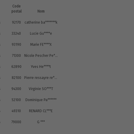
Code
postal
Nom
s
92170
catherine ba*******k
s
33240
Lucie Gu****e
s
93190
Marie FE****X
s
71300
Nicole Pescher Pe****r
s
62890
Yves He****t
s
82100
Pierre ressayre re*****e
s
94300
Virginie SO***T
s
52100
Dominique Pa******
s
49310
RENARD CL***E
s
79000
G ***