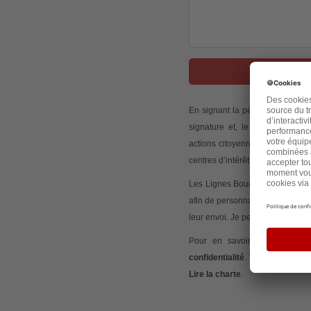
J
En signant la pétition, j’accep
signature et, le cas échéant,
actions citoyennes initiées via
centres d’intérêt.
Les Lignes Bougent peut mesurer
afin de personnaliser les conte
leur envoi. Je peux retirer mon
Pour en savoir plus sur ces 
confidentialité
. Tout commentair
Lire la charte
.