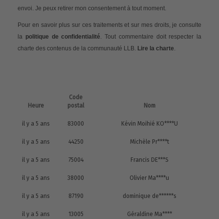
envoi. Je peux retirer mon consentement à tout moment.
Pour en savoir plus sur ces traitements et sur mes droits, je consulte
la
politique de confidentialité
. Tout commentaire doit respecter la
charte des contenus de la communauté LLB.
Lire la charte
.
Code
Heure
postal
Nom
il y a 5 ans
83000
Kévin Moihié KO****U
il y a 5 ans
44250
Michèle Pr****t
il y a 5 ans
75004
Francis DE***S
il y a 5 ans
38000
Olivier Ma****u
il y a 5 ans
87190
dominique de******s
il y a 5 ans
13005
Géraldine Ma****