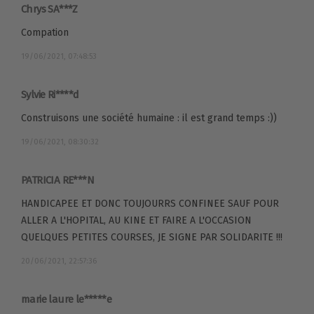
Chrys SA***Z
Compation
19/06/2021, 07:48:53
Sylvie Ri****d
Construisons une société humaine : il est grand temps :))
19/06/2021, 08:30:32
PATRICIA RE***N
HANDICAPEE ET DONC TOUJOURRS CONFINEE SAUF POUR
ALLER A L'HOPITAL, AU KINE ET FAIRE A L'OCCASION
QUELQUES PETITES COURSES, JE SIGNE PAR SOLIDARITE !!!
20/06/2021, 22:57:36
marie laure le*****e