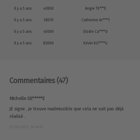
il y a 5 ans
43800
Angie TE***E
il y a 5 ans
38570
Catherine Ar****i
il y a 5 ans
45000
Elodie Ca****d
il y a 5 ans
83000
Kévin KO****U
Commentaires
(47)
Michelle DE*****E
JE signe , je trouve inadmissible que cela ne soit pas déjà
réalisé .
22/06/2021, 10:48:25