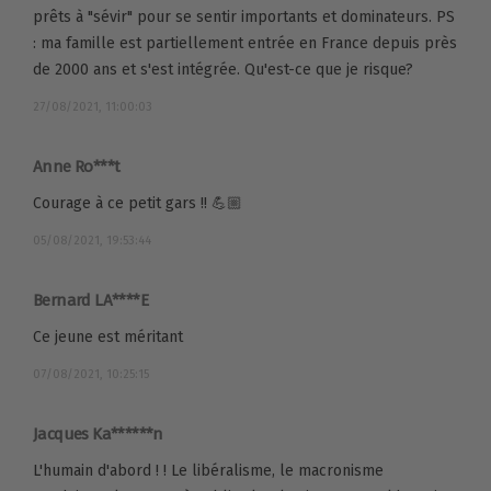
prêts à "sévir" pour se sentir importants et dominateurs. PS
: ma famille est partiellement entrée en France depuis près
de 2000 ans et s'est intégrée. Qu'est-ce que je risque?
27/08/2021, 11:00:03
Anne Ro***t
Courage à ce petit gars !! 💪🏼
05/08/2021, 19:53:44
Bernard LA****E
Ce jeune est méritant
07/08/2021, 10:25:15
Jacques Ka******n
L'humain d'abord ! ! Le libéralisme, le macronisme