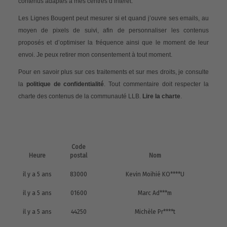
contenus adaptés à mes centres d’intérêt.
Les Lignes Bougent peut mesurer si et quand j’ouvre ses emails, au
moyen de pixels de suivi, afin de personnaliser les contenus
proposés et d’optimiser la fréquence ainsi que le moment de leur
envoi. Je peux retirer mon consentement à tout moment.
Pour en savoir plus sur ces traitements et sur mes droits, je consulte
la
politique de confidentialité
. Tout commentaire doit respecter la
charte des contenus de la communauté LLB.
Lire la charte
.
Code
Heure
postal
Nom
il y a 5 ans
83000
Kevin Moihié KO****U
il y a 5 ans
01600
Marc Ad***m
il y a 5 ans
44250
Michèle Pr****t