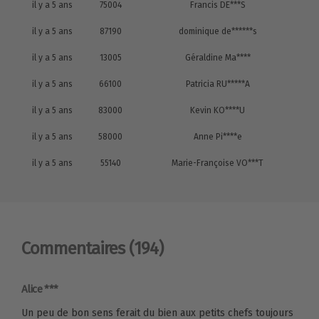
il y a 5 ans
75004
Francis DE***S
il y a 5 ans
87190
dominique de******s
il y a 5 ans
13005
Géraldine Ma****
il y a 5 ans
66100
Patricia RU*****A
il y a 5 ans
83000
Kevin KO****U
il y a 5 ans
58000
Anne Pi****e
il y a 5 ans
55140
Marie-Françoise VO***T
Commentaires
(194)
Alice ***
Un peu de bon sens ferait du bien aux petits chefs toujours