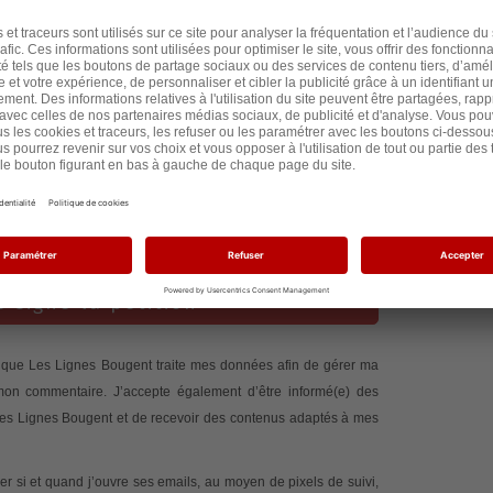
il y a 5 an
il y a 5 an
il y a 5 an
il y a 5 an
e signe la pétition
te que Les Lignes Bougent traite mes données afin de gérer ma
 mon commentaire. J’accepte également d’être informé(e) des
 Les Lignes Bougent et de recevoir des contenus adaptés à mes
 si et quand j’ouvre ses emails, au moyen de pixels de suivi,