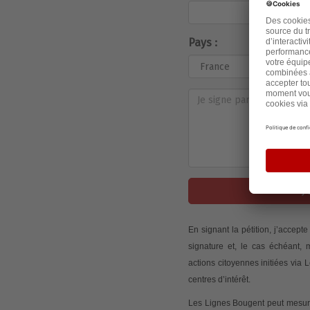
Pays :
J
En signant la pétition, j’accep
signature et, le cas échéant,
actions citoyennes initiées via
centres d’intérêt.
Les Lignes Bougent peut mesurer