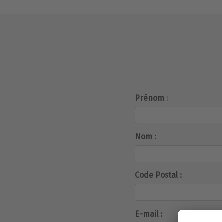
Prénom :
Nom :
Code Postal :
E-mail :