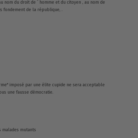
 au nom du droit de ´ homme et du citoyen , au nom de
os fondement de la république, .
rme" imposé par une élite cupide ne sera acceptable
ous une fausse démocratie.
ns malades mutants