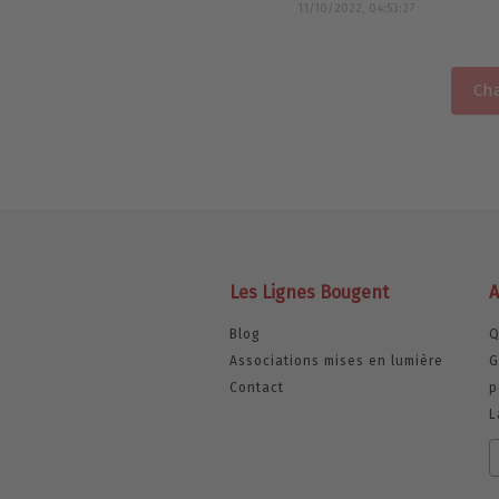
11/10/2022, 04:53:27
Cha
Les Lignes Bougent
A
Blog
Q
Associations mises en lumière
G
Contact
p
L