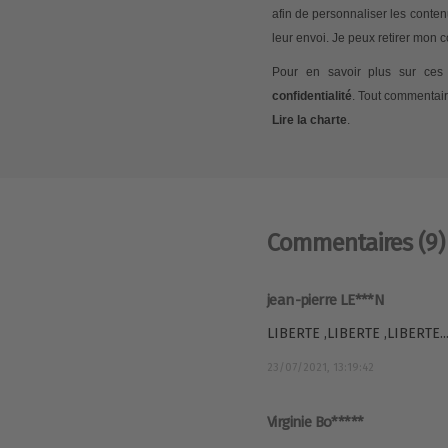
afin de personnaliser les conte
leur envoi. Je peux retirer mon
Pour en savoir plus sur ces 
confidentialité
. Tout commentair
Lire la charte
.
Commentaires
(9)
jean-pierre LE***N
LIBERTE ,LIBERTE ,LIBERTE..
23/07/2021, 13:19:42
Virginie Bo*****