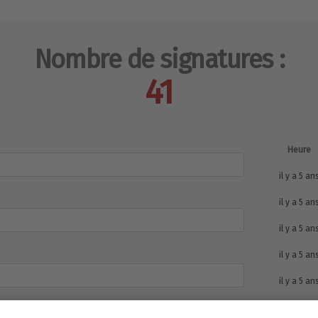
Nombre de signatures :
41
Heure
il y a 5 an
il y a 5 an
il y a 5 an
il y a 5 an
il y a 5 an
il y a 3 an