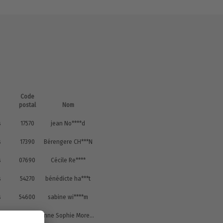
Code
postal
Nom
s
17570
jean No****d
s
17390
Bérengere CH***N
s
07690
Cécile Re****
s
54270
bénédicte ha***t
s
54600
sabine wi****m
s
21000
Anne Sophie Moreau Mo***u