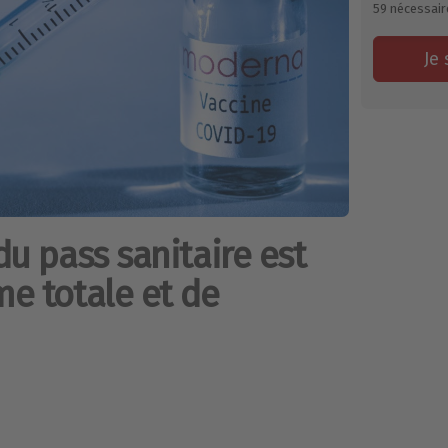
59
nécessair
Je 
du pass sanitaire est
me totale et de