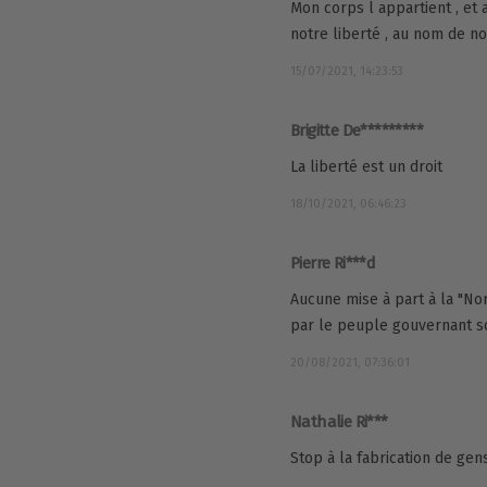
Mon corps l appartient , et
notre liberté , au nom de n
15/07/2021, 14:23:53
Brigitte De*********
La liberté est un droit
18/10/2021, 06:46:23
Pierre Ri***d
Aucune mise à part à la "No
par le peuple gouvernant s
20/08/2021, 07:36:01
Nathalie Ri***
Stop à la fabrication de ge