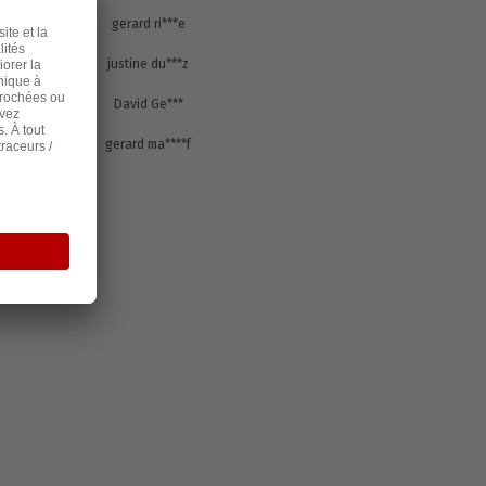
s
67600
gerard ri***e
s
13960
justine du***z
s
57370
David Ge***
s
54000
gerard ma****f