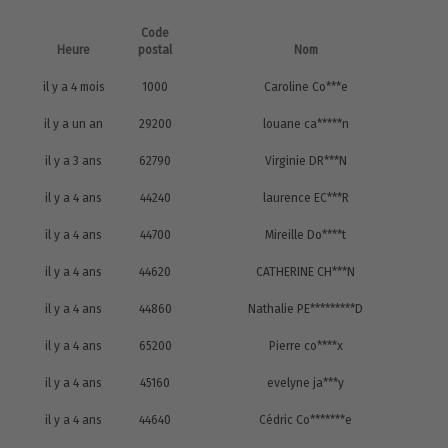
Code
Heure
postal
Nom
il y a 4 mois
1000
Caroline Co***e
il y a un an
29200
louane ca*****n
il y a 3 ans
62790
Virginie DR***N
il y a 4 ans
44240
laurence EC***R
il y a 4 ans
44700
Mireille Do****t
il y a 4 ans
44620
CATHERINE CH***N
il y a 4 ans
44860
Nathalie PE*********D
il y a 4 ans
65200
Pierre co****x
il y a 4 ans
45160
evelyne ja***y
il y a 4 ans
44640
Cédric Co*******e