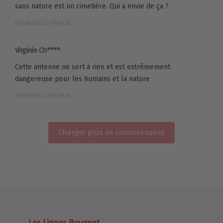
sans nature est un cimetière. Qui a envie de ça ?
09/06/2022, 07:04:25
Virginie Ch****
Cette antenne ne sert à rien et est extrêmement
dangereuse pour les humains et la nature
20/07/2022, 09:29:14
Charger plus de commentaires
Les Lignes Bougent