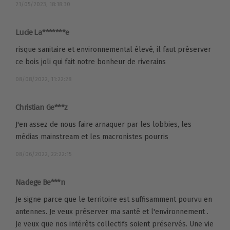
21/05/2023, 18:18:30
Lucie La*******e
risque sanitaire et environnemental élevé, il faut préserver
ce bois joli qui fait notre bonheur de riverains
08/08/2022, 11:22:28
Christian Ge***z
J'en assez de nous faire arnaquer par les lobbies, les
médias mainstream et les macronistes pourris
08/06/2022, 22:22:15
Nadege Be***n
Je signe parce que le territoire est suffisamment pourvu en
antennes. Je veux préserver ma santé et l'environnement .
Je veux que nos intérêts collectifs soient préservés. Une vie