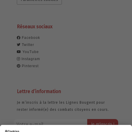
Réseaux sociaux
Facebook
Twitter
YouTube
Instagram
Pinterest
Lettre d’information
Je m’inscris à la lettre les Lignes Bougent pour
rester informé(e) des combats citoyens en cours.