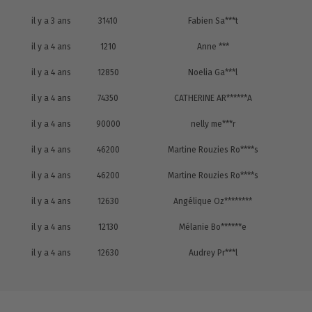
il y a 3 ans
31410
Fabien Sa***t
il y a 4 ans
1210
Anne ***
il y a 4 ans
12850
Noelia Ga***l
il y a 4 ans
74350
CATHERINE AR******A
il y a 4 ans
90000
nelly me***r
il y a 4 ans
46200
Martine Rouzies Ro****s
il y a 4 ans
46200
Martine Rouzies Ro****s
il y a 4 ans
12630
Angélique Oz********
il y a 4 ans
12130
Mélanie Bo******e
il y a 4 ans
12630
Audrey Pr***l