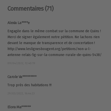
Commentaires
(71)
Alexia La****e
Engagée dans le même combat sur la commune de Quins !
Merci de signer également notre pétition. Ne lachons rien
devant le manque de transparence et de concertation !
http://www.leslignesbougent.org/petitions/non-a-l-
antenne-relais-5g-sur-la-commune-rurale-de-quins-5438/
09/04/2022, 12:40:19
Carole Va*********
Trop près des habitations !!!
29/03/2022, 16:44:23
Elora Ma******