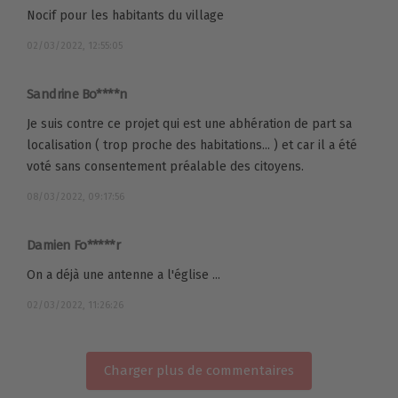
Nocif pour les habitants du village
02/03/2022, 12:55:05
Sandrine Bo****n
Je suis contre ce projet qui est une abhération de part sa
localisation ( trop proche des habitations... ) et car il a été
voté sans consentement préalable des citoyens.
08/03/2022, 09:17:56
Damien Fo*****r
On a déjà une antenne a l'église ...
02/03/2022, 11:26:26
Charger plus de commentaires