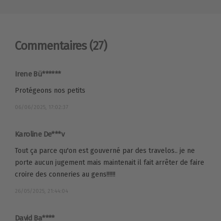
Commentaires
(27)
Irene Bü******
Protégeons nos petits
06/06/2025, 17:02:37
Karoline De***v
Tout ça parce qu'on est gouverné par des travelos.. je ne
porte aucun jugement mais maintenait il fait arrêter de faire
croire des conneries au gens!!!!!!
26/05/2025, 21:44:04
David Ba****