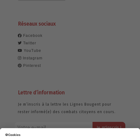
Réseaux sociaux
Facebook
Twitter
YouTube
Instagram
Pinterest
Lettre d’information
Je m’inscris à la lettre les Lignes Bougent pour
rester informé(e) des combats citoyens en cours.
Votre adresse email restera strictement confidentielle et ne sera