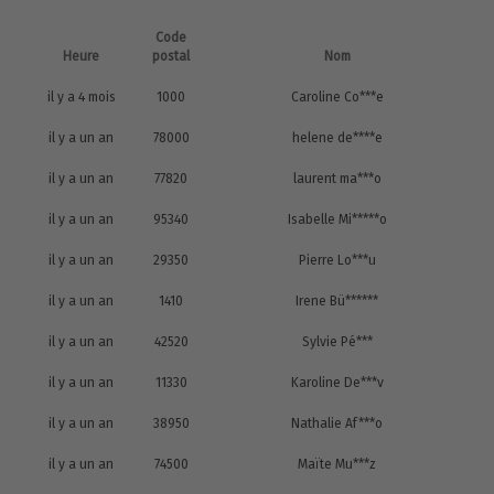
Code
Heure
postal
Nom
il y a 4 mois
1000
Caroline Co***e
il y a un an
78000
helene de****e
il y a un an
77820
laurent ma***o
il y a un an
95340
Isabelle Mi*****o
il y a un an
29350
Pierre Lo***u
il y a un an
1410
Irene Bü******
il y a un an
42520
Sylvie Pé***
il y a un an
11330
Karoline De***v
il y a un an
38950
Nathalie Af***o
il y a un an
74500
Maïte Mu***z