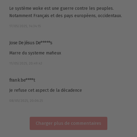
Le système woke est une guerre contre les peuples.
Notamment Français et des pays européens, occidentaux.
17/05/2025, 14:34:15
Jose De jésus De*****s
Marre du systeme mafieux
11/05/2025, 20:49:43
frank be****t
Je refuse cet aspect de la décadence
08/05/2025, 20:06:25
Charger plus de commentaires