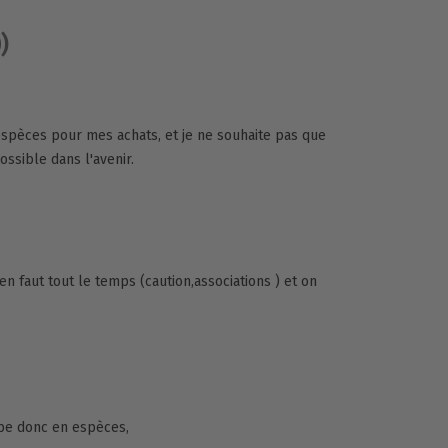
)
 espèces pour mes achats, et je ne souhaite pas que
ssible dans l'avenir.
n faut tout le temps (caution,associations ) et on
pe donc en espèces,