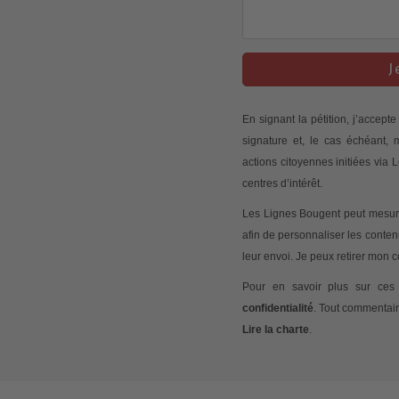
J
En signant la pétition, j’accep
signature et, le cas échéant,
actions citoyennes initiées via
centres d’intérêt.
Les Lignes Bougent peut mesurer
afin de personnaliser les conte
leur envoi. Je peux retirer mon
Pour en savoir plus sur ces 
confidentialité
. Tout commentair
Lire la charte
.