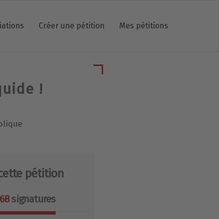
iations
Créer une pétition
Mes pétitions
quide !
blique
cette pétition
068
signatures