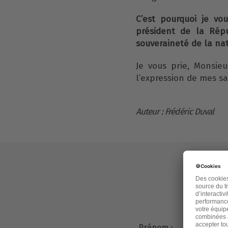
C’est pourquoi je v
président de la Répu
souveraineté de la nat
Je vous prie, Monsieu
l’expression de mes s
Auteur : Frédéric Duval
Prénom :