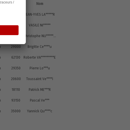
postal
Nom
rs
67360
JEAN-YVES LA*****R
is
78370
VASILE NI*****
n
64320
Christophe NU*******R
n
29000
Brigitte Ce****u
n
62130
Roberte VA*********E
n
29350
Pierre Lo***u
n
20600
Toussaint Ve****i
n
18110
Patrick ME***R
n
93150
Pascal Ve***
n
35000
Yannick Qu****c