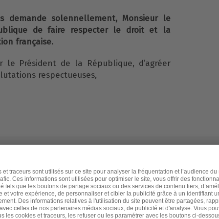
ous demande solennellement, Monsieur le
blique de faire respecter le droit et la
ion française.
r le Président de la République, d’agréer
alutations respectueuses,
Nombre de signatures :
37 068