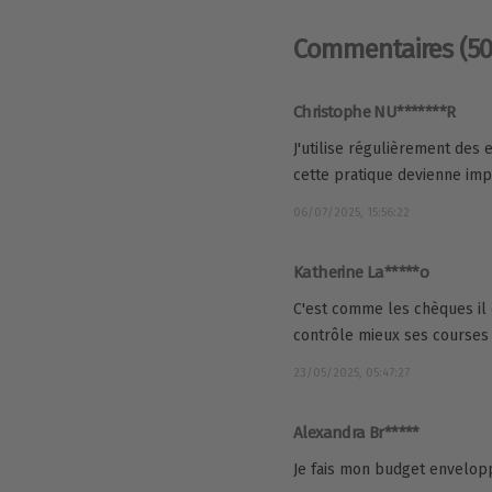
Commentaires
(50
Christophe NU*******R
J'utilise régulièrement des
cette pratique devienne impo
06/07/2025, 15:56:22
Katherine La*****o
C'est comme les chèques il e
contrôle mieux ses courses
23/05/2025, 05:47:27
Alexandra Br*****
Je fais mon budget envelop