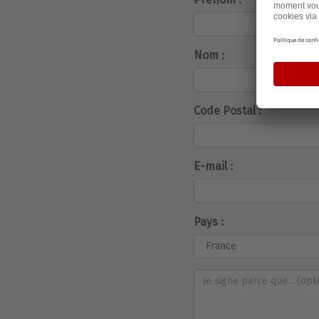
Nom :
Code Postal :
E-mail :
Pays :