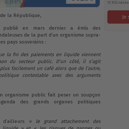
12 932
néces
 de la République,
Je 
 publié en mars dernier a émis des
daleuses de la part d’un organisme supra-
es pays souverains :
ue la fin des paiements en liquide viennent
non du secteur public.
D’un côté, il s’agit
lus facilement un café alors que de l’autre,
 politique contestable avec des arguments
’un organisme public fait peser un soupçon
’agenda des grands organes politiques
 d’ailleurs
« le grand attachement des
t liquide »
et «
les risques de pannes ou