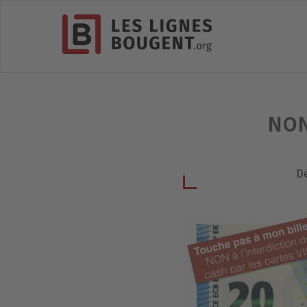
NON 
D