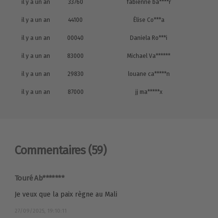
il y a un an
33760
fabienne ba****r
il y a un an
44100
Élise Co***a
il y a un an
00040
Daniela Ro***i
il y a un an
83000
Michael Va******
il y a un an
29830
louane ca*****n
il y a un an
87000
jj ma*****x
Commentaires
(59)
Touré Ab*******
Je veux que la paix règne au Mali
27/09/2025, 19:10:11