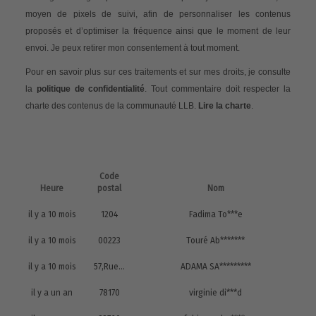
moyen de pixels de suivi, afin de personnaliser les contenus
proposés et d’optimiser la fréquence ainsi que le moment de leur
envoi. Je peux retirer mon consentement à tout moment.
Pour en savoir plus sur ces traitements et sur mes droits, je consulte
la
politique de confidentialité
. Tout commentaire doit respecter la
charte des contenus de la communauté LLB.
Lire la charte
.
Code
Heure
postal
Nom
il y a 10 mois
1204
Fadima To***e
il y a 10 mois
00223
Touré Ab*******
il y a 10 mois
57,Rue Robespierre Bagnolet 93170
ADAMA SA*********
il y a un an
78170
virginie di***d