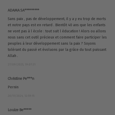
ADAMA SA*********
Sans paix , pas de développement, il y a y eu trop de morts
et notre pays est en retard . Bientôt 40 ans que les enfants
ne vont pas à l école : tout suit l éducation ! Alors ou allons
nous sans cet outil précieux et comment faire participer les
peuples à leur développement sans la paix ? Soyons
tolérant du passé et évoluons par la grâce du tout puissant
Allah .
27/09/2025, 19:07:31
Christine Pe***n
Pernin
20/11/2024, 12:59:15
Louize Be*****