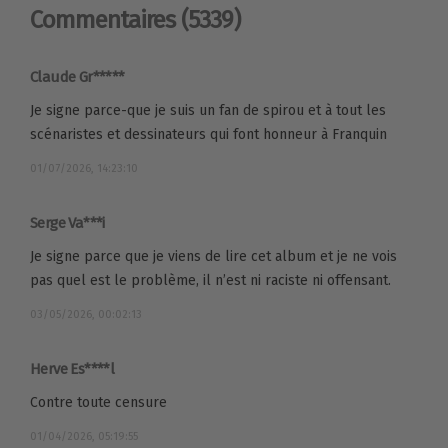
Commentaires
(5339)
Claude Gr*****
Je signe parce-que je suis un fan de spirou et à tout les
scénaristes et dessinateurs qui font honneur à Franquin
01/07/2026, 14:23:10
Serge Va***i
Je signe parce que je viens de lire cet album et je ne vois
pas quel est le problème, il n’est ni raciste ni offensant.
03/05/2026, 00:02:13
Herve Es****l
Contre toute censure
01/04/2026, 05:19:55