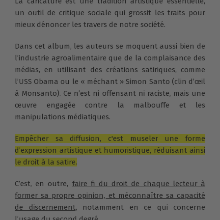
La caricature est une tradition artistique essentielle,
un outil de critique sociale qui grossit les traits pour
mieux dénoncer les travers de notre société.
Dans cet album, les auteurs se moquent aussi bien de
l’industrie agroalimentaire que de la complaisance des
médias, en utilisant des créations satiriques, comme
l’USS Obama ou le « méchant » Simon Santo (clin d’œil
à Monsanto). Ce n’est ni offensant ni raciste, mais une
œuvre engagée contre la malbouffe et les
manipulations médiatiques.
Empêcher sa diffusion, c'est museler une forme
d’expression artistique et humoristique, réduisant ainsi
le droit à la satire.
C’est, en outre,
faire fi du droit de chaque lecteur à
former sa propre opinion, et méconnaître sa capacité
de discernement
, notamment en ce qui concerne
l’usage du second degré.