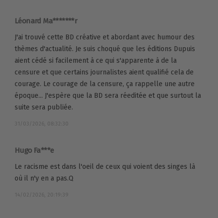
Léonard Ma*******r
J'ai trouvé cette BD créative et abordant avec humour des
thèmes d'actualité. Je suis choqué que les éditions Dupuis
aient cédé si facilement à ce qui s'apparente à de la
censure et que certains journalistes aient qualifié cela de
courage. Le courage de la censure, ça rappelle une autre
époque... J'espère que la BD sera réeditée et que surtout la
suite sera publiée.
31/03/2026, 08:32:30
Hugo Fa***e
Le racisme est dans l'oeil de ceux qui voient des singes là
où il n'y en a pas.Q
14/02/2026, 20:19:39