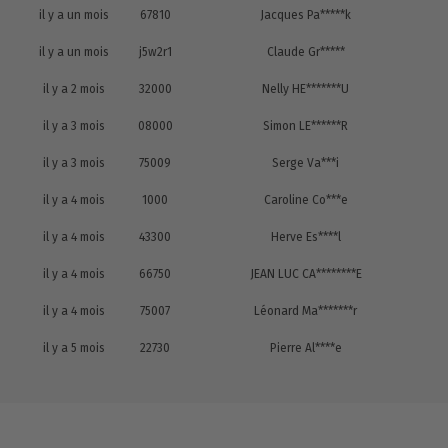
il y a un mois
67810
Jacques Pa*****k
il y a un mois
j5w2r1
Claude Gr*****
il y a 2 mois
32000
Nelly HE*******U
il y a 3 mois
08000
Simon LE******R
il y a 3 mois
75009
Serge Va***i
il y a 4 mois
1000
Caroline Co***e
il y a 4 mois
43300
Herve Es****l
il y a 4 mois
66750
JEAN LUC CA********E
il y a 4 mois
75007
Léonard Ma*******r
il y a 5 mois
22730
Pierre Al****e