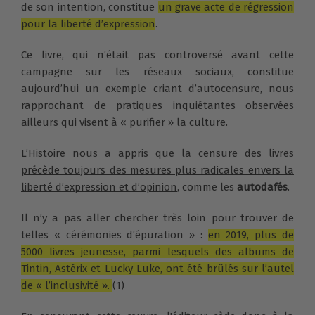
de son intention, constitue
un grave acte de régression
pour la liberté d’expression
.
Ce livre, qui n’était pas controversé avant cette
campagne sur les réseaux sociaux, constitue
aujourd’hui un exemple criant d’autocensure, nous
rapprochant de pratiques inquiétantes observées
ailleurs qui visent à « purifier » la culture.
L’Histoire nous a appris que
la censure des livres
précède toujours des mesures plus radicales envers la
liberté d’expression et d’opinion
, comme les
autodafés
.
Il n’y a pas aller chercher très loin pour trouver de
telles « cérémonies d’épuration » :
en 2019, plus de
5000 livres jeunesse, parmi lesquels des albums de
Tintin, Astérix et Lucky Luke, ont été brûlés sur l’autel
de « l’inclusivité ».
(1)