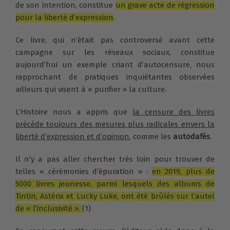
de son intention, constitue
un grave acte de régression
pour la liberté d’expression
.
Ce livre, qui n’était pas controversé avant cette
campagne sur les réseaux sociaux, constitue
aujourd’hui un exemple criant d’autocensure, nous
rapprochant de pratiques inquiétantes observées
ailleurs qui visent à « purifier » la culture.
L’Histoire nous a appris que
la censure des livres
précède toujours des mesures plus radicales envers la
liberté d’expression et d’opinion
, comme les
autodafés
.
Il n’y a pas aller chercher très loin pour trouver de
telles « cérémonies d’épuration » :
en 2019, plus de
5000 livres jeunesse, parmi lesquels des albums de
Tintin, Astérix et Lucky Luke, ont été brûlés sur l’autel
de « l’inclusivité ».
(1)