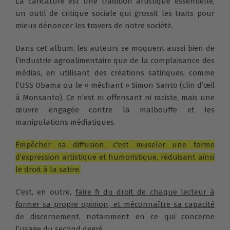
La caricature est une tradition artistique essentielle,
un outil de critique sociale qui grossit les traits pour
mieux dénoncer les travers de notre société.
Dans cet album, les auteurs se moquent aussi bien de
l’industrie agroalimentaire que de la complaisance des
médias, en utilisant des créations satiriques, comme
l’USS Obama ou le « méchant » Simon Santo (clin d’œil
à Monsanto). Ce n’est ni offensant ni raciste, mais une
œuvre engagée contre la malbouffe et les
manipulations médiatiques.
Empêcher sa diffusion, c'est museler une forme
d’expression artistique et humoristique, réduisant ainsi
le droit à la satire.
C’est, en outre,
faire fi du droit de chaque lecteur à
former sa propre opinion, et méconnaître sa capacité
de discernement
, notamment en ce qui concerne
l’usage du second degré.