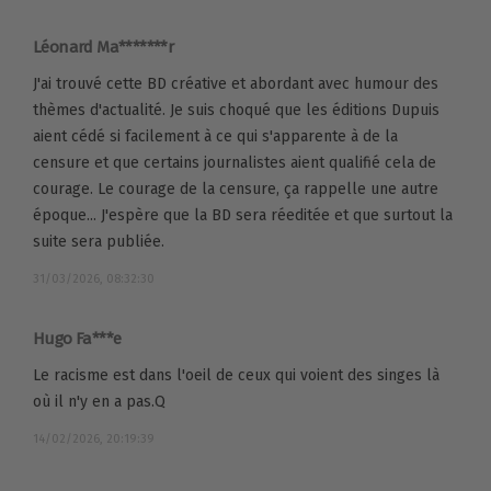
Léonard Ma*******r
J'ai trouvé cette BD créative et abordant avec humour des
thèmes d'actualité. Je suis choqué que les éditions Dupuis
aient cédé si facilement à ce qui s'apparente à de la
censure et que certains journalistes aient qualifié cela de
courage. Le courage de la censure, ça rappelle une autre
époque... J'espère que la BD sera réeditée et que surtout la
suite sera publiée.
31/03/2026, 08:32:30
Hugo Fa***e
Le racisme est dans l'oeil de ceux qui voient des singes là
où il n'y en a pas.Q
14/02/2026, 20:19:39