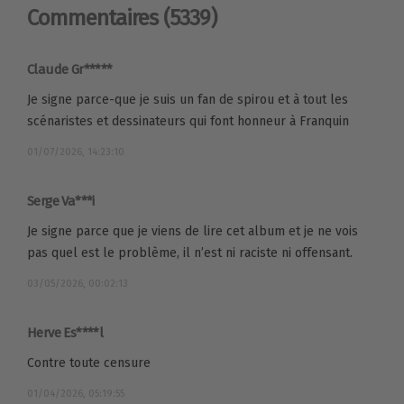
Commentaires
(5339)
Claude Gr*****
Je signe parce-que je suis un fan de spirou et à tout les
scénaristes et dessinateurs qui font honneur à Franquin
01/07/2026, 14:23:10
Serge Va***i
Je signe parce que je viens de lire cet album et je ne vois
pas quel est le problème, il n’est ni raciste ni offensant.
03/05/2026, 00:02:13
Herve Es****l
Contre toute censure
01/04/2026, 05:19:55