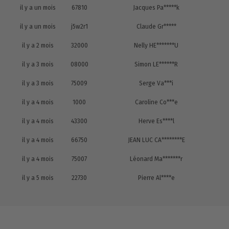
il y a un mois
67810
Jacques Pa*****k
il y a un mois
j5w2r1
Claude Gr*****
il y a 2 mois
32000
Nelly HE*******U
il y a 3 mois
08000
Simon LE******R
il y a 3 mois
75009
Serge Va***i
il y a 4 mois
1000
Caroline Co***e
il y a 4 mois
43300
Herve Es****l
il y a 4 mois
66750
JEAN LUC CA********E
il y a 4 mois
75007
Léonard Ma*******r
il y a 5 mois
22730
Pierre Al****e