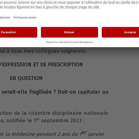
esse au grand public envers lequel nous
lités d’information complète – comme en
i de 2002 sur la protection des patients et
cle R.4127-35 du code de la santé publique
-,
ous médecins, d’informer nos patients de
our obtenir leur consentement libre et
ussi à tous mes collègues soignants.
D’EXPRESSION ET DE PRESCRIPTION
EN QUESTION
serait-elle fragilisée ? Doit-on capituler ou
anction de la chambre disciplinaire nationale
er
, notifiée le 1
septembre 2023 :
er
cer la médecine pendant 2 ans
du 1
janvier