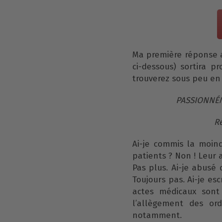
Ma première réponse a
ci-dessous) sortira 
trouverez sous peu en l
PASSIONNÉM
R
Ai-je commis la moin
patients ? Non ! Leur 
Pas plus. Ai-je abusé
Toujours pas. Ai-je es
actes médicaux sont
l’allègement des or
notamment.