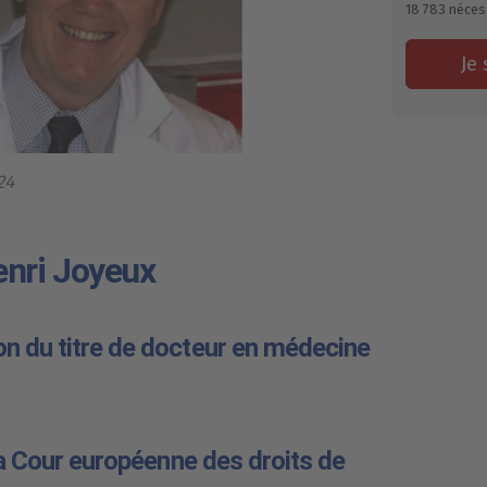
18 783
néces
Je 
24
nri Joyeux
n du titre de docteur en médecine 
 la Cour européenne des droits de 