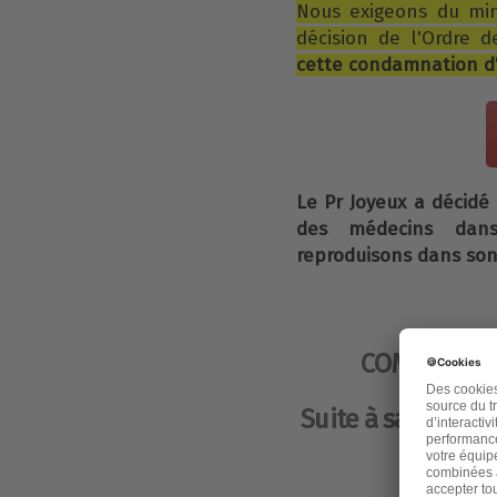
Nous exigeons du min
décision de l'Ordre 
cette condamnation d'
Le Pr Joyeux a décidé 
des médecins d
reproduisons dans son 
COMMUNIQUÉ 
Suite à sa condam