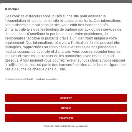
Prénom :
Nom :
Code Postal :
E-mail :
Pays :