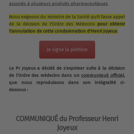
associés à plusieurs produits pharmaceutiques
.
Nous exigeons du ministre de la Santé qu'il fasse appel
de la décision de l'Ordre des Médecins
pour obtenir
l'annulation de cette condamnation d'Henri Joyeux
.
Je signe la pétition
Le Pr Joyeux a décidé de s’exprimer suite à la décision
de l’Ordre des médecins dans un
communiqué officiel,
que nous reproduisons dans son intégralité ci-
dessous :
COMMUNIQUÉ du Professeur Henri
Joyeux