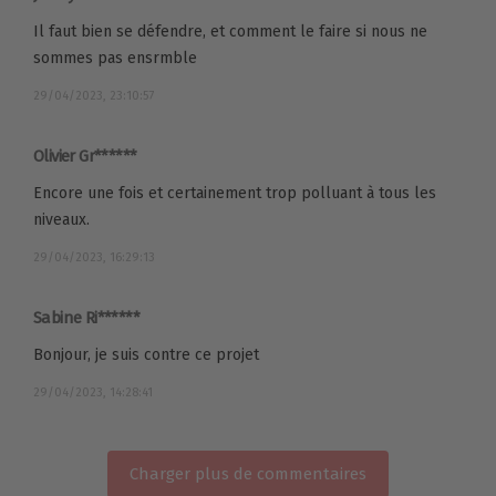
Il faut bien se défendre, et comment le faire si nous ne
sommes pas ensrmble
29/04/2023, 23:10:57
Olivier Gr******
Encore une fois et certainement trop polluant à tous les
niveaux.
29/04/2023, 16:29:13
Sabine Ri******
Bonjour, je suis contre ce projet
29/04/2023, 14:28:41
Charger plus de commentaires