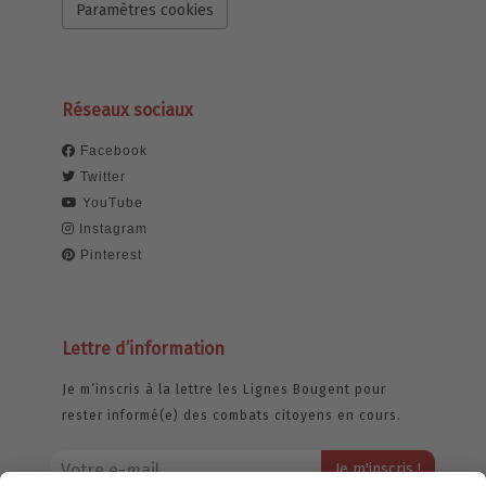
Paramètres cookies
Réseaux sociaux
Facebook
Twitter
YouTube
Instagram
Pinterest
Lettre d’information
Je m’inscris à la lettre les Lignes Bougent pour
rester informé(e) des combats citoyens en cours.