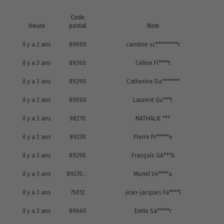
Code
Heure
postal
Nom
il y a 2 ans
89000
caroline sc*********r
il y a 3 ans
89360
Céline Fl****t
il y a 3 ans
89290
Catherine Da*******
il y a 3 ans
89000
Laurent Gu***t
il y a 3 ans
98270
NATHALIE ***
il y a 3 ans
89230
Pierre Pr*****e
il y a 3 ans
89290
François GA***A
il y a 3 ans
89270ar y scur Cure
Muriel Ve****a
il y a 3 ans
75012
jean-jacques Fa****l
il y a 3 ans
89660
Emile Sa*****r