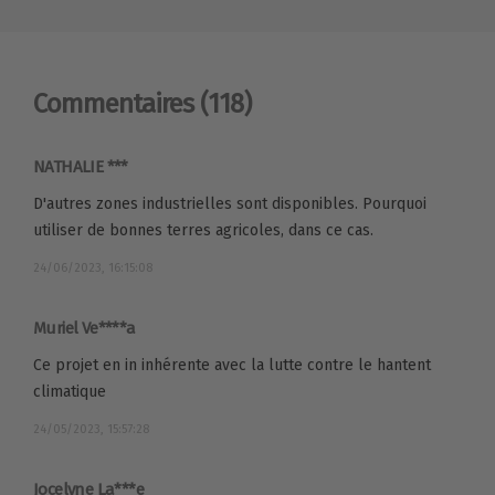
Commentaires
(118)
NATHALIE ***
D'autres zones industrielles sont disponibles. Pourquoi
utiliser de bonnes terres agricoles, dans ce cas.
24/06/2023, 16:15:08
Muriel Ve****a
Ce projet en in inhérente avec la lutte contre le hantent
climatique
24/05/2023, 15:57:28
Jocelyne La***e