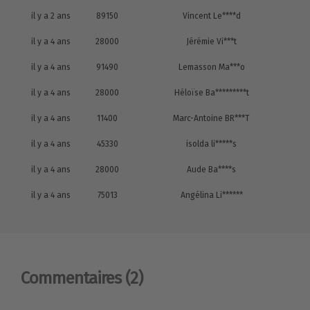
il y a 2 ans
89150
Vincent Le****d
il y a 4 ans
28000
Jérémie Vi***t
il y a 4 ans
91490
Lemasson Ma***o
il y a 4 ans
28000
Héloïse Ba*********t
il y a 4 ans
11400
Marc-Antoine BR***T
il y a 4 ans
45330
isolda li*****s
il y a 4 ans
28000
Aude Ba****s
il y a 4 ans
75013
Angélina Li******
Commentaires
(2)