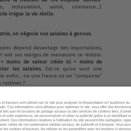
s, restauration, santé, commerce…).
rie irrigue la vie réelle.
strie, on négocie nos salaires à genoux.
moins dépend davantage des importations,
 et voit ses marges de manœuvre se réduire.
 = moins de valeur créée ici = moins de
er les salaires.
Est-ce qu’on veut une
paie enfin… ou une France où on “compense”
 rustines ?
strialisation est un fait : elle a déjà coûté
e l’Insee,
l’emploi industriel a reculé
 entre 1980 et 2007
: ce n’est pas un