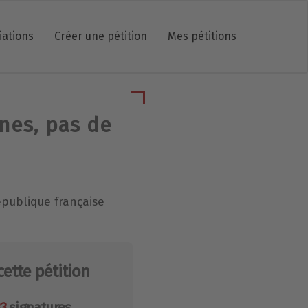
iations
Créer une pétition
Mes pétitions
ines, pas de
épublique française
cette pétition
83
signatures