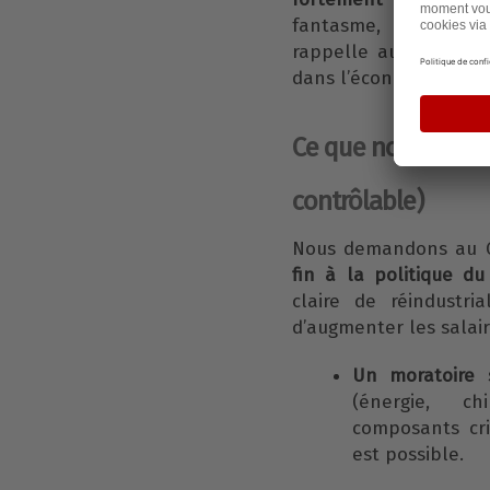
fantasme, c’est un d
rappelle aussi le rec
dans l’économie sur p
Ce que nous dema
contrôlable)
Nous demandons au 
fin à la politique du 
claire de réindustri
d’augmenter les salair
Un moratoire s
(énergie, ch
composants crit
est possible.