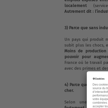
localement
(service
Autrement dit : l’indust
3) Parce que sans indu
Un pays qui produit 
subit plus les chocs,
Moins de production
pouvoir pour augment
France où le travail 
avec des primes et des
4) Parce que la désindu
cher.
Selon une étude d
fortement en France