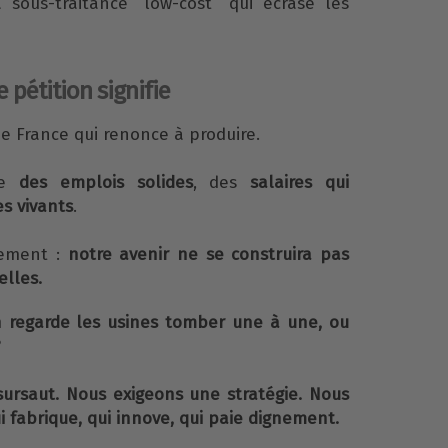
a sous-traitance “low-cost” qui écrase les
 pétition signifie
une France qui renonce à produire.
dre
des emplois solides
, des
salaires qui
es vivants
.
irement :
notre avenir ne se construira pas
elles.
on regarde les usines tomber une à une, ou
?
rsaut. Nous exigeons une stratégie. Nous
 fabrique, qui innove, qui paie dignement.