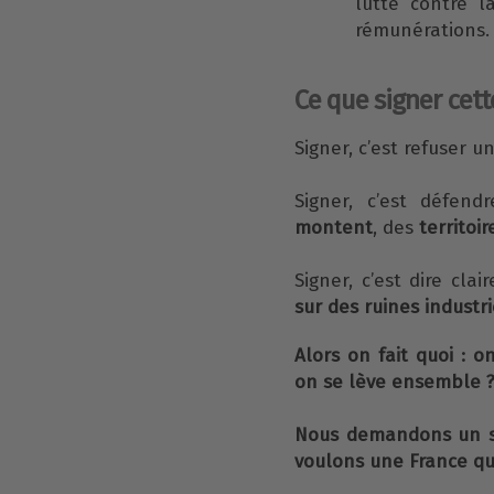
lutte contre l
rémunérations.
Ce que signer cette
Signer, c’est refuser 
Signer, c’est défen
montent
, des
territoir
Signer, c’est dire cla
sur des ruines industri
Alors on fait quoi : 
on se lève ensemble 
Nous demandons un su
voulons une France qui