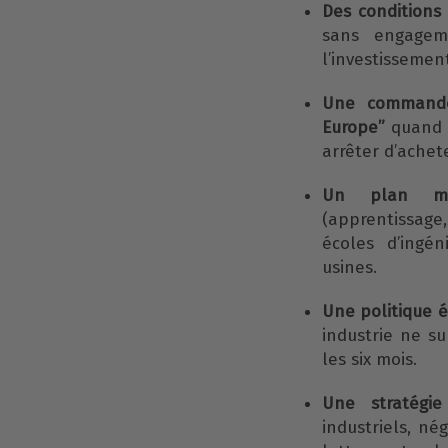
Des conditions 
sans engageme
l’investissement
Une commande
Europe”
quand c
arrêter d’achete
Un plan ma
(apprentissage,
écoles d’ingén
usines.
Une politique é
industrie ne su
les six mois.
Une stratégie 
industriels, né