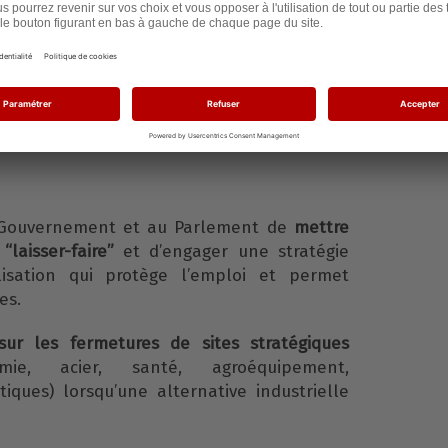
iagnostic étayé. Et la Banque de France
ul de la part de l’industrie manufacturière
lusieurs décennies.
ndons (concret, immédiat,
Gouvernement et au Parlement de
mettre
“laisser-faire”
et d’engager une stratégie
alisation qui protège l’emploi et permet
es.
ur les fermetures de sites stratégiques
imie, acier, santé, agroéquipement,
iques) lorsqu’une alternative industrielle