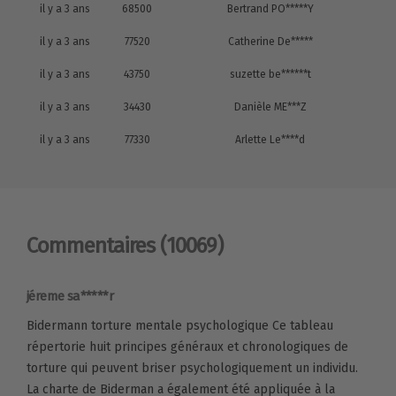
il y a 3 ans
68500
Bertrand PO*****Y
il y a 3 ans
77520
Catherine De*****
il y a 3 ans
43750
suzette be******t
il y a 3 ans
34430
Danièle ME***Z
il y a 3 ans
77330
Arlette Le****d
Commentaires
(10069)
jéreme sa*****r
Bidermann torture mentale psychologique Ce tableau
répertorie huit principes généraux et chronologiques de
torture qui peuvent briser psychologiquement un individu.
La charte de Biderman a également été appliquée à la