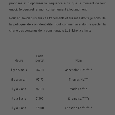
proposés et d’optimiser la fréquence ainsi que le moment de leur
envoi. Je peux retirer mon consentement à tout moment.
Pour en savoir plus sur ces traitements et sur mes droits, je consulte
la
politique de confidentialité
. Tout commentaire doit respecter la
charte des contenus de la communauté LLB.
Lire la charte
.
Code
Heure
postal
Nom
il y a 5 mois
26200
Ascension Ga******
il y a un an
95170
Thomas Na***
il y a 2 ans
76800
Marie La***e
il y a 3 ans
51300
jéreme sa*****r
il y a 3 ans
67500
Christine Ke********