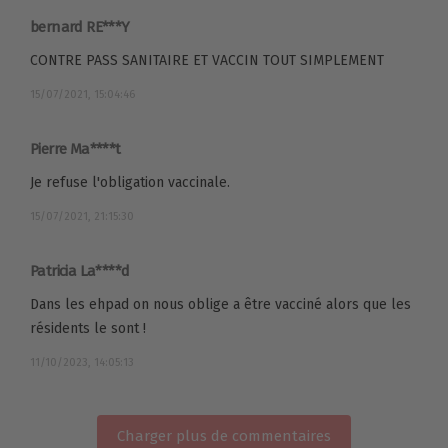
bernard RE***Y
CONTRE PASS SANITAIRE ET VACCIN TOUT SIMPLEMENT
15/07/2021, 15:04:46
Pierre Ma****t
Je refuse l'obligation vaccinale.
15/07/2021, 21:15:30
Patricia La****d
Dans les ehpad on nous oblige a être vacciné alors que les
résidents le sont !
11/10/2023, 14:05:13
Charger plus de commentaires