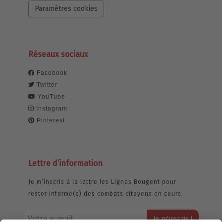
Paramètres cookies
Réseaux sociaux
Facebook
Twitter
YouTube
Instagram
Pinterest
Lettre d’information
Je m’inscris à la lettre les Lignes Bougent pour
rester informé(e) des combats citoyens en cours.