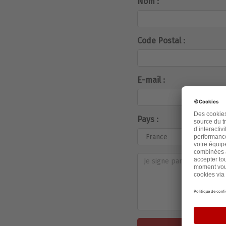
Nom :
Code Postal :
E-mail :
Pays :