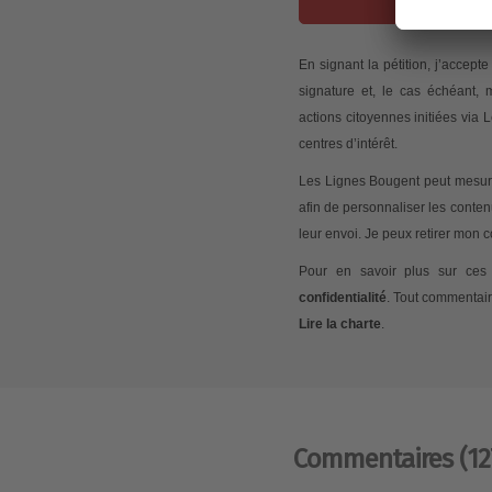
J
En signant la pétition, j’accep
signature et, le cas échéant,
actions citoyennes initiées via
centres d’intérêt.
Les Lignes Bougent peut mesurer
afin de personnaliser les conte
leur envoi. Je peux retirer mon
Pour en savoir plus sur ces 
confidentialité
. Tout commentair
Lire la charte
.
Commentaires
(12