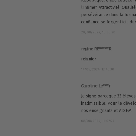
République, enjeu collectif à
l'infime". Attractivité, Quali
persévérance dans la formati
confiance se forgent ici ; d
20/08/2024, 10:30:20
regine RE*****R
reignier
14/08/2024, 12:46:30
Caroline Le***r
Je signe parceque 33 élèves
inadmissible. Pour le déve
nos enseignants et ATSEM.
08/08/2024, 14:07:27