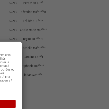
s
49260
Perochon Ju***
s
49260
Séverine Mo******n
s
49260
Frédéric PF***Z
s
49260
Cecile Marie Ma*****
s
49260
regine RE*****R
s
49700
Rachelle Ma*******
s
49260
Caroline Le***r
s
49260
tiphanie Ro*****
s
49260
Florian MA*****T