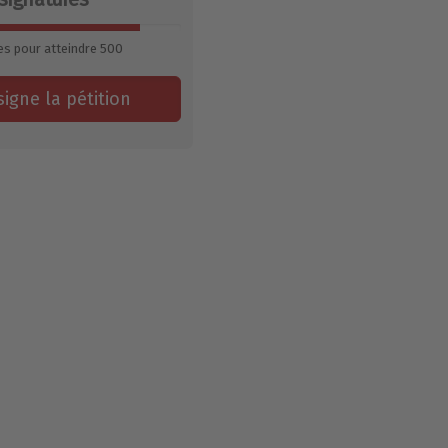
es pour atteindre
500
signe la pétition