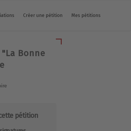
iations
Créer une pétition
Mes pétitions
e "La Bonne
e
ire
cette pétition
signatures