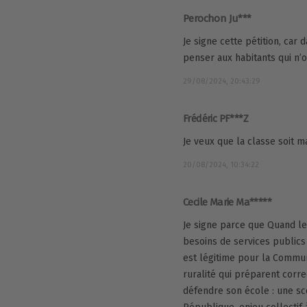
Perochon Ju***
Je signe cette pétition, ca
penser aux habitants qui n’o
29/08/2024, 20:43:29
Frédéric PF***Z
Je veux que la classe soit 
20/08/2024, 10:34:22
Cecile Marie Ma*****
Je signe parce que Quand le
besoins de services publics n
est légitime pour la Commun
ruralité qui préparent corre
défendre son école : une sco