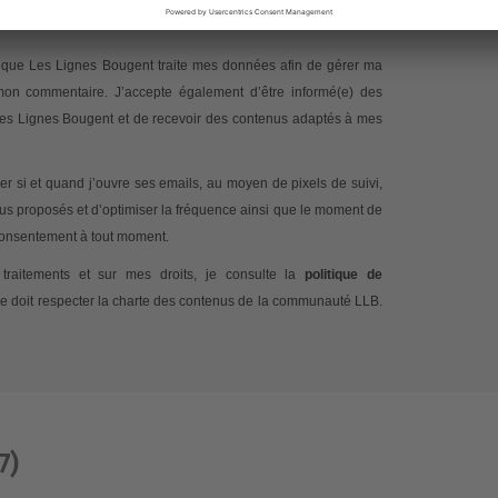
e signe la pétition
te que Les Lignes Bougent traite mes données afin de gérer ma
 mon commentaire. J’accepte également d’être informé(e) des
 Les Lignes Bougent et de recevoir des contenus adaptés à mes
 si et quand j’ouvre ses emails, au moyen de pixels de suivi,
nus proposés et d’optimiser la fréquence ainsi que le moment de
 consentement à tout moment.
traitements et sur mes droits, je consulte la
politique de
e doit respecter la charte des contenus de la communauté LLB.
7)