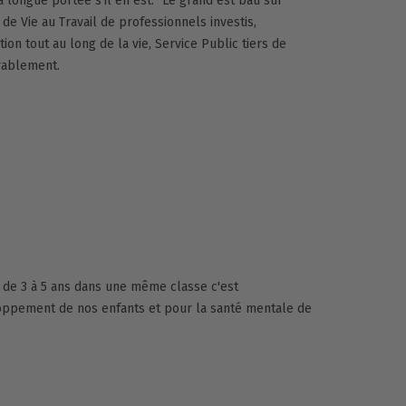
 longue portée s'il en est. "Le grand est bâti sur
té de Vie au Travail de professionnels investis,
on tout au long de la vie, Service Public tiers de
urablement.
 de 3 à 5 ans dans une même classe c'est
loppement de nos enfants et pour la santé mentale de