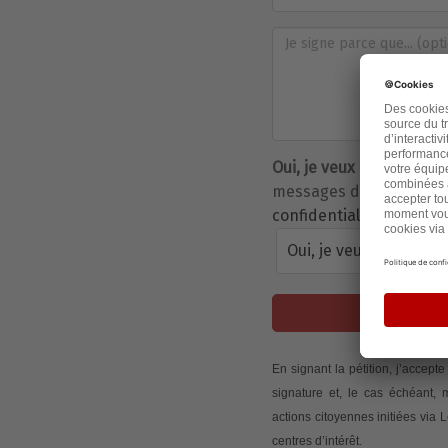
Oui, je veux être inform
messages de son auteur 
confidentialité de Parta
Oui, je veux être info
J
En signant la pétition, j’accep
signature et, le cas échéant,
actions citoyennes initiées via
centres d’intérêt.