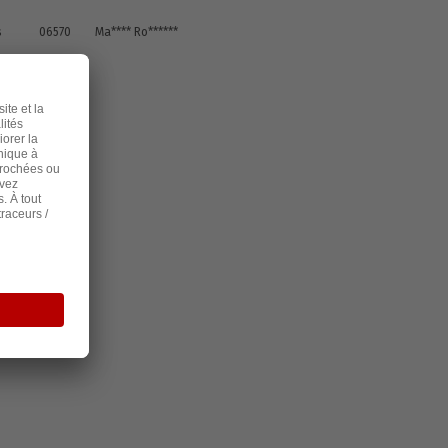
s
06570
Ma**** Ro******