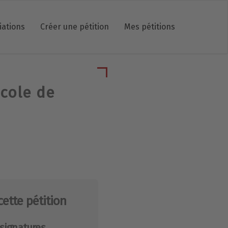
iations
Créer une pétition
Mes pétitions
école de
cette pétition
signatures