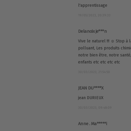
l'apprentissage
19/05/2023, 20:39:33
Delanoix je***n
Vive le naturel !!! ☺ Stop à
polluant, Les produits chimi
notre bien être, notre sant
enfants etc etc etc etc
30/03/2023, 21:54:50
JEAN DU****X
jean DURIEUX
30/03/2023, 09:48:09
Anne . Ma*****i