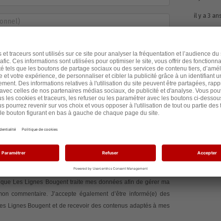
il y a 3 an
é(e) des suites de cette action
en recevant les
via la plateforme partager.io.
Politique de
ger.io
.
rmé
Non
e signe la pétition
te que Les Lignes Bougent traite mes données afin de gérer ma
 mon commentaire. J’accepte également d’être informé(e) des
 Les Lignes Bougent et de recevoir des contenus adaptés à mes