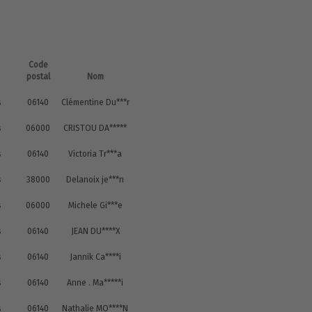
Code
postal
Nom
s
06140
Clémentine Du***r
s
06000
CRISTOU DA*****
s
06140
Victoria Tr***a
s
38000
Delanoix je***n
s
06000
Michele Gi***e
s
06140
JEAN DU****X
s
06140
Jannik Ca****i
s
06140
Anne . Ma*****i
s
06140
Nathalie MO****N