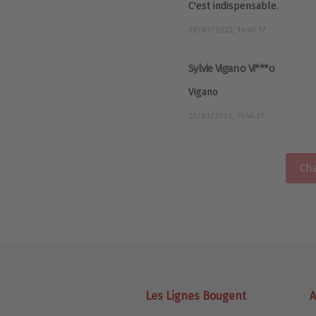
C'est indispensable.
29/03/2023, 14:40:17
Sylvie Vigano Vi***o
Vigano
23/03/2023, 11:46:37
Cha
Les Lignes Bougent
A